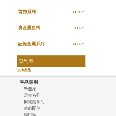
四爪頭系列
螺絲迫系列
(20)
十字車花鏈系列
(15)
(48)
動感車花吊墜
(65)
其他類配件
首飾系列
(161)
六爪頭系列
(105)
梅花迫系列
(41)
十字閃O鏈系列
(19)
(27)
調節珠系列
(23)
珠盤系列
手镯系列
(16)
車花片
(8)
平臺迫系列
(35)
十字錘打鏈系列
(74)
(17)
珠類配件
(39)
生圈扣系列
(13)
貴金屬原料
袖口鈕系列
戒指系列
(18)
(7)
動感車花片
(8)
綫拍系列
(20)
側身車花鏈系列
(42)
(8)
無孔光身珠
(7)
龍蝦扣系列
(93)
千足金
焊片及鐳射綫
空心耳環
(18)
(2)
鑲口戒指
(27)
美拍系列
(16)
側身鏈系列
(16)
(9)
空心光身珠
(5)
鴨俐制系列
(18)
記憶金屬系列
空心車花管
(177)
空心车花管首饰链
(19)
鑲口手鏈系列
(15)
耳針系列
(146)
肖邦鏈系列
(6)
(14)
無孔批花珠
(5)
字印牌系列
(21)
記憶戒指
其他
(30)
空心手鐲系列
(104)
(8)
耳環扣系列
雙十字鏈系列
(29)
(4)
空心批花珠
(22)
字母吊墜
(20)
拉簧珠珠手鏈
查詢表
(53)
牛仔鏈
(37)
耳綫/耳鈎系列
水波鏈系列
(25)
(4)
相盒吊墜
(11)
記憶鈦手鐲
(94)
沒有產品
耳環爪頭
蛇骨鏈系列
(29)
(6)
項鏈吊墜
(102)
耳環
鏈尾系列
(71)
(6)
產品類別
生肖吊墜
(27)
盒子鏈系列
新產品
(6)
管扣系列
(4)
足金系列
嘴唇鏈系列
(3)
星座吊墜
(12)
機織鏈系列
足金配件
竹節鏈系列
(5)
水泡扣
首飾配件
珠仔鏈
(17)
S車花鏈系列
(1)
鑲口類
镶口链
耳環類配件
珠扣
(45)