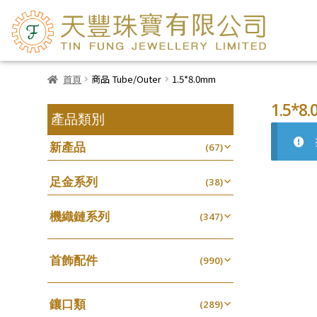
首頁
商品 Tube/Outer
1.5*8.0mm
1.5*8
產品類別
新產品
(67)
足金系列
(38)
機織鏈系列
(347)
珠仔鏈
(25)
首飾配件
镶口链
(990)
(61)
耳環類配件
管狀網鏈
(341)
(11)
鑲口類
卷迫系列
(289)
十字鏈系列
(13)
(56)
鏈類配件
(462)