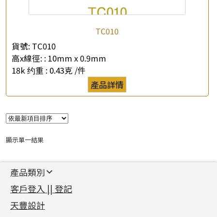
TC010
貨號:
TC010
高x線徑: :
10mm x 0.9mm
18k 约重 :
0.43克 /件
×
產品查詢
產品詳情
*
你的名字
公司名稱
顯示單一結果
*
e-mail
產品類別
*
聯絡電話
新產品
客戶登入 || 登記
足金系列
查詢以下產品
天豐設計
機織鏈系列
足金配件