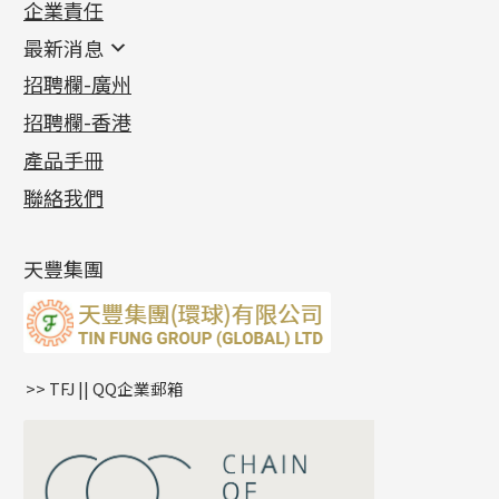
企業責任
首飾配件
珠仔鏈
鑲口類
镶口链
耳環類配件
最新消息
首飾系列
管狀網鏈
鏈類配件
四爪頭系列
卷迫系列
最新消息
招聘欄-廣州
貴金屬原料
十字車花鏈系列
其他類配件
六爪頭系列
手镯系列
螺絲迫系列
動感車花吊墜
公益活動
(6)
招聘欄-香港
記憶金屬系列
十字閃O鏈系列
珠類配件
車花片
戒指系列
千足金
梅花迫系列
調節珠系列
珠盤系列
各項證書
(2)
十字錘打鏈系列
動感車花片
空心耳環
記憶戒指
平臺迫系列
生圈扣系列
袖口鈕系列
無孔光身珠
產品手冊
相片集
(9)
側身車花鏈系列
鑲口戒指
空心车花管首饰链
拉簧珠珠手鏈
綫拍系列
龍蝦扣系列
焊片及鐳射綫
空心光身珠
展覽會資訊
(19)
聯絡我們
側身鏈系列
鑲口手鏈系列
空心手鐲系列
記憶鈦手鐲
美拍系列
鴨俐制系列
空心車花管
無孔批花珠
最新產品資訊
(14)
肖邦鏈系列
牛仔鏈
耳針系列
字印牌系列
其他
空心批花珠
產品發明及專利
(9)
雙十字鏈系列
耳環扣系列
字母吊墜
天豐集團
水波鏈系列
耳綫/耳鈎系列
相盒吊墜
蛇骨鏈系列
耳環爪頭
項鏈吊墜
鏈尾系列
耳環
生肖吊墜
盒子鏈系列
管扣系列
>> TFJ || QQ企業郵箱
嘴唇鏈系列
星座吊墜
竹節鏈系列
水泡扣
S車花鏈系列
珠扣
珍珠鏈系列