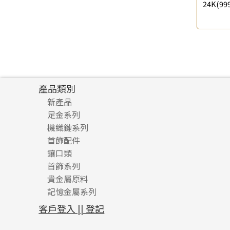
24K(999
珠扣
(45)
珍珠鏈系列
(3)
坦克鏈系列
(9)
滿天星鏈系列
(2)
刀片鏈系列
(4)
方假繩鏈系列
(1)
產品類別
心心鏈系列
(6)
新產品
足金系列
機織鏈系列
足金配件
首飾配件
珠仔鏈
鑲口類
镶口链
耳環類配件
首飾系列
管狀網鏈
鏈類配件
四爪頭系列
卷迫系列
貴金屬原料
十字車花鏈系列
其他類配件
六爪頭系列
手镯系列
螺絲迫系列
動感車花吊墜
記憶金屬系列
十字閃O鏈系列
珠類配件
車花片
戒指系列
千足金
梅花迫系列
調節珠系列
珠盤系列
十字錘打鏈系列
動感車花片
空心耳環
記憶戒指
平臺迫系列
生圈扣系列
袖口鈕系列
無孔光身珠
客戶登入 || 登記
側身車花鏈系列
鑲口戒指
空心车花管首饰链
拉簧珠珠手鏈
綫拍系列
龍蝦扣系列
焊片及鐳射綫
空心光身珠
側身鏈系列
鑲口手鏈系列
空心手鐲系列
記憶鈦手鐲
美拍系列
鴨俐制系列
空心車花管
無孔批花珠