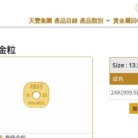
天豐集團
產品目錄
產品類別
貴金屬回
金粒
Size : 
成色
24K(999.9
加
稱:
叁钱金粒