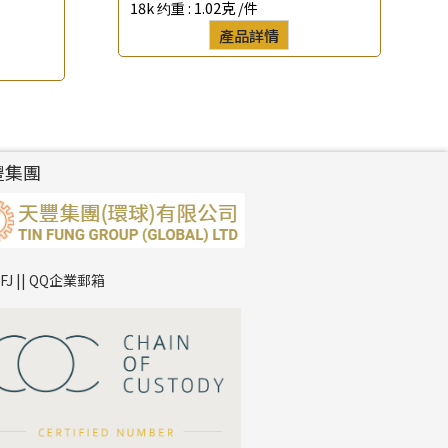
18k 约重 :
1.02克 /件
產品詳情
豐集團
TFJ || QQ企業郵箱
*
你的名字
公司名稱
*
e-mail