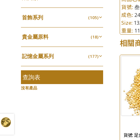
鏈類配件
(462)
貨號:
叁
四爪頭系列
螺絲迫系列
(20)
十字車花鏈系列
(15)
(48)
動感車花吊墜
(65)
成色:
24
其他類配件
首飾系列
(161)
六爪頭系列
(105)
梅花迫系列
(41)
十字閃O鏈系列
(19)
(27)
Size:
調節珠系列
1
(23)
珠盤系列
手镯系列
(16)
車花片
(8)
平臺迫系列
(35)
十字錘打鏈系列
(74)
(17)
重量:
1
珠類配件
(39)
生圈扣系列
(13)
貴金屬原料
袖口鈕系列
戒指系列
(18)
(7)
動感車花片
(8)
綫拍系列
(20)
側身車花鏈系列
(42)
(8)
相關
無孔光身珠
(7)
龍蝦扣系列
(93)
千足金
焊片及鐳射綫
空心耳環
(18)
(2)
鑲口戒指
(27)
美拍系列
(16)
側身鏈系列
(16)
(9)
空心光身珠
(5)
鴨俐制系列
(18)
記憶金屬系列
空心車花管
(177)
空心车花管首饰链
(19)
鑲口手鏈系列
(15)
耳針系列
(146)
肖邦鏈系列
(6)
(14)
無孔批花珠
(5)
字印牌系列
(21)
記憶戒指
其他
(30)
空心手鐲系列
(104)
(8)
耳環扣系列
雙十字鏈系列
(29)
(4)
空心批花珠
(22)
字母吊墜
(20)
拉簧珠珠手鏈
查詢表
(53)
牛仔鏈
(37)
耳綫/耳鈎系列
水波鏈系列
(25)
(4)
相盒吊墜
(11)
記憶鈦手鐲
(94)
沒有產品
耳環爪頭
蛇骨鏈系列
(29)
(6)
項鏈吊墜
(102)
耳環
鏈尾系列
(71)
(6)
生肖吊墜
(27)
盒子鏈系列
(6)
管扣系列
(4)
嘴唇鏈系列
(3)
星座吊墜
(12)
竹節鏈系列
(5)
水泡扣
(17)
貨號:
足
S車花鏈系列
(1)