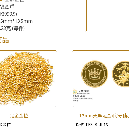
钱金币
×
產品查詢
K(999.9)
3.5mm*13.5mm
*
你的名字
1.23克
(每件)
商品
公司名稱
*
e-mail
*
聯絡電話
查詢以下產品
足金金粒
13mm天丰足金币/牙仙
金金粒
貨號:
TFZJB-JL13