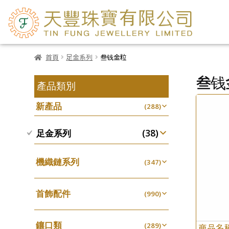
首頁
足金系列
叁钱金粒
叁钱
產品類別
新產品
(288)
(38)
足金系列
機織鏈系列
(347)
珠仔鏈
(25)
首飾配件
镶口链
(990)
(61)
耳環類配件
管狀網鏈
(341)
(11)
鑲口類
卷迫系列
(289)
十字鏈系列
商品名
(13)
(56)