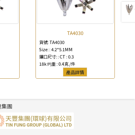
TA4030
貨號:
TA4030
Size: :
4.2*5.1MM
鑲口尺寸: :
CT : 0.3
18k 约重 :
0.4克 /件
產品詳情
豐集團