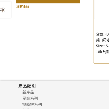
珍珠鏈系列
記憶鈦手鐲
(3)
(94)
沒有產品
坦克鏈系列
(9)
滿天星鏈系列
(2)
刀片鏈系列
(4)
貨號:
FD
方假繩鏈系列
(1)
鑲口尺寸:
心心鏈系列
(6)
Size: :
5
18k 约重
產品類別
新產品
足金系列
機織鏈系列
足金配件