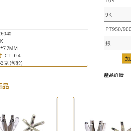
9K
PT950/90
C6040
×
產品查詢
8K
銀
8*7.7MM
*
你的名字
寸:
CT : 0.4
加
.63克
(每粒)
公司名稱
產品詳情
*
e-mail
商品
*
聯絡電話
查詢以下產品