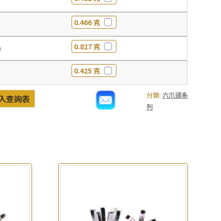
0.466 克
0.827 克
0
0.425 克
分類:
六爪頭系
入查詢表
列