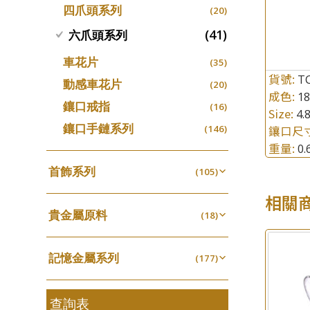
四爪頭系列
螺絲迫系列
(20)
十字車花鏈系列
(15)
(48)
動感車花吊墜
(65)
其他類配件
(161)
梅花迫系列
(41)
十字閃O鏈系列
六爪頭系列
(19)
(27)
調節珠系列
(23)
珠盤系列
(16)
平臺迫系列
十字錘打鏈系列
(74)
(17)
珠類配件
車花片
(39)
(35)
生圈扣系列
(13)
袖口鈕系列
(7)
綫拍系列
貨號:
側身車花鏈系列
T
(42)
(8)
無孔光身珠
動感車花片
(7)
(20)
龍蝦扣系列
(93)
成色:
焊片及鐳射綫
1
(2)
美拍系列
側身鏈系列
(16)
(9)
空心光身珠
鑲口戒指
(5)
(16)
鴨俐制系列
(18)
Size:
4.
空心車花管
(19)
耳針系列
肖邦鏈系列
(6)
(14)
無孔批花珠
鑲口手鏈系列
(5)
(146)
鑲口尺
字印牌系列
(21)
其他
(104)
耳環扣系列
雙十字鏈系列
(29)
重量:
(4)
0
空心批花珠
(22)
字母吊墜
(20)
耳綫/耳鈎系列
水波鏈系列
(25)
(4)
首飾系列
(105)
相盒吊墜
(11)
耳環爪頭
蛇骨鏈系列
(29)
(6)
手镯系列
(8)
項鏈吊墜
相關
(102)
耳環
鏈尾系列
(71)
貴金屬原料
(6)
戒指系列
(18)
(8)
生肖吊墜
(27)
盒子鏈系列
千足金
(6)
空心耳環
(18)
(27)
管扣系列
(4)
嘴唇鏈系列
記憶金屬系列
(3)
(177)
空心车花管首饰链
(15)
星座吊墜
(12)
竹節鏈系列
記憶戒指
(5)
(30)
空心手鐲系列
(8)
水泡扣
(17)
S車花鏈系列
拉簧珠珠手鏈
查詢表
(1)
(53)
牛仔鏈
(37)
珠扣
(45)