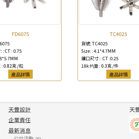
FD6075
TC4025
6075
貨號:
TC4025
 :
CT : 0.75
Size: :
4.1*4.7MM
.8*5.7MM
鑲口尺寸: :
CT :0.25
 :
0.82克 /粒
18k 约重 :
0.3克 /件
產品詳情
產品詳情
天豐設計
天
企業責任
最新消息
公益活動
(6)