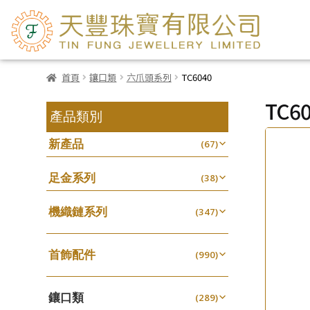
首頁
鑲口類
六爪頭系列
TC6040
TC6
產品類別
新產品
(67)
足金系列
(38)
機織鏈系列
(347)
珠仔鏈
(25)
首飾配件
镶口链
(990)
(61)
耳環類配件
管狀網鏈
(341)
(11)
鑲口類
卷迫系列
(289)
十字鏈系列
(13)
(56)
鏈類配件
(462)