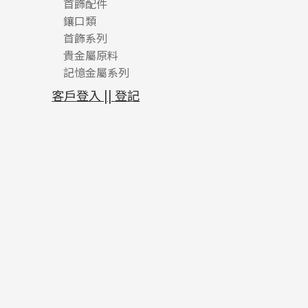
首飾配件
珠仔鏈
鑲口類
镶口链
耳環類配件
首飾系列
管狀網鏈
鏈類配件
四爪頭系列
卷迫系列
貴金屬原料
十字車花鏈系列
其他類配件
六爪頭系列
手镯系列
螺絲迫系列
動感車花吊墜
記憶金屬系列
十字閃O鏈系列
珠類配件
車花片
戒指系列
千足金
梅花迫系列
調節珠系列
珠盤系列
十字錘打鏈系列
動感車花片
空心耳環
記憶戒指
平臺迫系列
生圈扣系列
袖口鈕系列
無孔光身珠
客戶登入 || 登記
側身車花鏈系列
鑲口戒指
空心车花管首饰链
拉簧珠珠手鏈
綫拍系列
龍蝦扣系列
焊片及鐳射綫
空心光身珠
側身鏈系列
鑲口手鏈系列
空心手鐲系列
記憶鈦手鐲
美拍系列
鴨俐制系列
空心車花管
無孔批花珠
肖邦鏈系列
牛仔鏈
耳針系列
字印牌系列
其他
空心批花珠
雙十字鏈系列
耳環扣系列
字母吊墜
水波鏈系列
耳綫/耳鈎系列
相盒吊墜
蛇骨鏈系列
耳環爪頭
項鏈吊墜
鏈尾系列
耳環
生肖吊墜
盒子鏈系列
管扣系列
嘴唇鏈系列
星座吊墜
竹節鏈系列
水泡扣
S車花鏈系列
珠扣
珍珠鏈系列