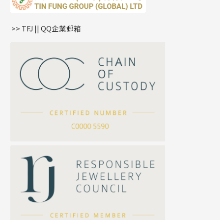
鏈尾系列
耳環
生肖吊墜
盒子鏈系列
管扣系列
>> TFJ || QQ企業郵箱
嘴唇鏈系列
星座吊墜
竹節鏈系列
水泡扣
S車花鏈系列
珠扣
珍珠鏈系列
坦克鏈系列
滿天星鏈系列
*
你的名字
刀片鏈系列
方假繩鏈系列
公司名稱
心心鏈系列
*
e-mail
*
聯絡電話