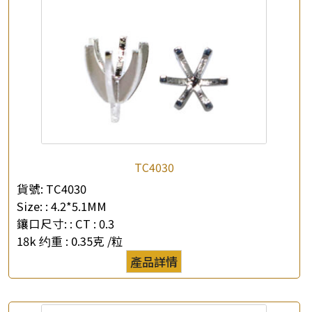
×
產品查詢
TC4030
貨號:
TC4030
*
你的名字
Size: :
4.2*5.1MM
鑲口尺寸: :
CT : 0.3
公司名稱
18k 约重 :
0.35克 /粒
產品詳情
*
e-mail
*
聯絡電話