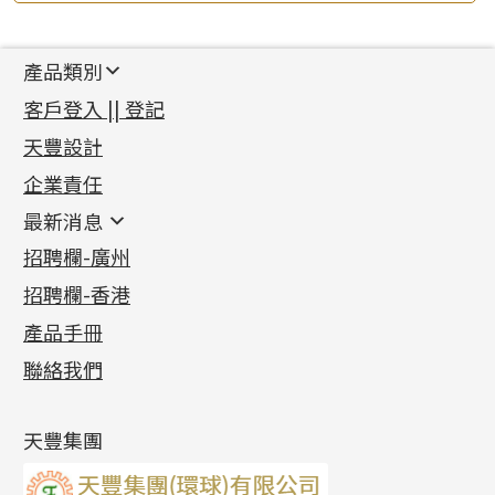
產品類別
新產品
客戶登入 || 登記
足金系列
天豐設計
機織鏈系列
足金配件
企業責任
首飾配件
珠仔鏈
鑲口類
镶口链
耳環類配件
最新消息
首飾系列
管狀網鏈
鏈類配件
四爪頭系列
卷迫系列
最新消息
招聘欄-廣州
貴金屬原料
十字車花鏈系列
其他類配件
六爪頭系列
手镯系列
螺絲迫系列
動感車花吊墜
公益活動
(6)
招聘欄-香港
記憶金屬系列
十字閃O鏈系列
珠類配件
車花片
戒指系列
千足金
梅花迫系列
調節珠系列
珠盤系列
各項證書
(2)
十字錘打鏈系列
動感車花片
空心耳環
記憶戒指
平臺迫系列
生圈扣系列
袖口鈕系列
無孔光身珠
產品手冊
相片集
(9)
側身車花鏈系列
鑲口戒指
空心车花管首饰链
拉簧珠珠手鏈
綫拍系列
龍蝦扣系列
焊片及鐳射綫
空心光身珠
展覽會資訊
(19)
聯絡我們
側身鏈系列
鑲口手鏈系列
空心手鐲系列
記憶鈦手鐲
美拍系列
鴨俐制系列
空心車花管
無孔批花珠
最新產品資訊
(14)
肖邦鏈系列
牛仔鏈
耳針系列
字印牌系列
其他
空心批花珠
產品發明及專利
(9)
雙十字鏈系列
耳環扣系列
字母吊墜
天豐集團
水波鏈系列
耳綫/耳鈎系列
相盒吊墜
蛇骨鏈系列
耳環爪頭
項鏈吊墜