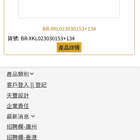
BR-XKL023030153+134
貨號:
BR-XKL023030153+134
產品詳情
產品類別
新產品
客戶登入 || 登記
足金系列
天豐設計
機織鏈系列
足金配件
企業責任
首飾配件
珠仔鏈
鑲口類
镶口链
耳環類配件
最新消息
首飾系列
管狀網鏈
鏈類配件
四爪頭系列
卷迫系列
最新消息
招聘欄-廣州
貴金屬原料
十字車花鏈系列
其他類配件
六爪頭系列
手镯系列
螺絲迫系列
動感車花吊墜
公益活動
(6)
招聘欄-香港
記憶金屬系列
十字閃O鏈系列
珠類配件
車花片
戒指系列
千足金
梅花迫系列
調節珠系列
珠盤系列