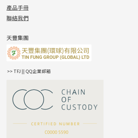
各項證書
(2)
十字錘打鏈系列
動感車花片
空心耳環
記憶戒指
平臺迫系列
生圈扣系列
袖口鈕系列
無孔光身珠
產品手冊
相片集
(9)
側身車花鏈系列
鑲口戒指
空心车花管首饰链
拉簧珠珠手鏈
綫拍系列
龍蝦扣系列
焊片及鐳射綫
空心光身珠
展覽會資訊
(19)
聯絡我們
側身鏈系列
鑲口手鏈系列
空心手鐲系列
記憶鈦手鐲
美拍系列
鴨俐制系列
空心車花管
無孔批花珠
最新產品資訊
(14)
肖邦鏈系列
牛仔鏈
耳針系列
字印牌系列
其他
空心批花珠
產品發明及專利
(9)
雙十字鏈系列
耳環扣系列
字母吊墜
天豐集團
水波鏈系列
耳綫/耳鈎系列
相盒吊墜
蛇骨鏈系列
耳環爪頭
項鏈吊墜
鏈尾系列
耳環
生肖吊墜
盒子鏈系列
管扣系列
>> TFJ || QQ企業郵箱
嘴唇鏈系列
星座吊墜
竹節鏈系列
水泡扣
S車花鏈系列
珠扣
珍珠鏈系列
坦克鏈系列
滿天星鏈系列
*
你的名字
刀片鏈系列
方假繩鏈系列
公司名稱
心心鏈系列