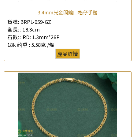
3.4mm光金間鑲口格仔手鏈
貨號:
BRPL-059-GZ
×
全長: :
18.3cm
產品查詢
石數: :
RD: 1.3mm*26P
*
你的名字
18k 约重 :
5.58克 /條
產品詳情
公司名稱
*
e-mail
*
聯絡電話
查詢以下產品