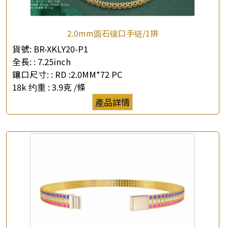
2.0mm圆石镶口手链/1排
貨號:
BR-XKLY20-P1
全長: :
7.25inch
鑲口尺寸: :
RD :2.0MM*72 PC
18k 约重 :
3.9克 /條
產品詳情