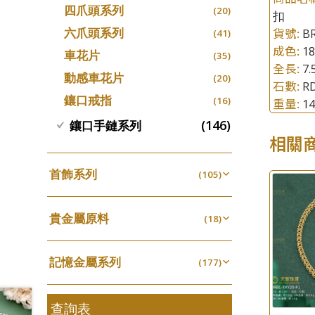
四爪頭系列
螺絲迫系列
(20)
十字車花鏈系列
(15)
(48)
扣
動感車花吊墜
(65)
其他類配件
(161)
六爪頭系列
貨號:
B
梅花迫系列
(41)
十字閃O鏈系列
(19)
(27)
調節珠系列
(23)
成色:
1
珠盤系列
(16)
車花片
平臺迫系列
(35)
十字錘打鏈系列
(74)
(17)
珠類配件
(39)
生圈扣系列
(13)
全長:
7.
袖口鈕系列
(7)
動感車花片
綫拍系列
(20)
側身車花鏈系列
(42)
(8)
無孔光身珠
石數:
(7)
RD
龍蝦扣系列
(93)
焊片及鐳射綫
(2)
鑲口戒指
美拍系列
(16)
側身鏈系列
重量:
(16)
1
(9)
空心光身珠
(5)
鴨俐制系列
(18)
空心車花管
(19)
耳針系列
(146)
肖邦鏈系列
鑲口手鏈系列
(6)
(14)
無孔批花珠
(5)
字印牌系列
(21)
相關
其他
(104)
耳環扣系列
雙十字鏈系列
(29)
(4)
空心批花珠
(22)
字母吊墜
(20)
耳綫/耳鈎系列
水波鏈系列
(25)
(4)
首飾系列
(105)
相盒吊墜
(11)
耳環爪頭
蛇骨鏈系列
(29)
(6)
手镯系列
(8)
項鏈吊墜
(102)
耳環
鏈尾系列
(71)
貴金屬原料
(6)
戒指系列
(18)
(8)
生肖吊墜
(27)
盒子鏈系列
千足金
(6)
空心耳環
(18)
(27)
管扣系列
(4)
嘴唇鏈系列
記憶金屬系列
(3)
(177)
空心车花管首饰链
(15)
星座吊墜
(12)
竹節鏈系列
記憶戒指
(5)
(30)
空心手鐲系列
(8)
水泡扣
(17)
S車花鏈系列
拉簧珠珠手鏈
查詢表
(1)
(53)
牛仔鏈
(37)
珠扣
(45)