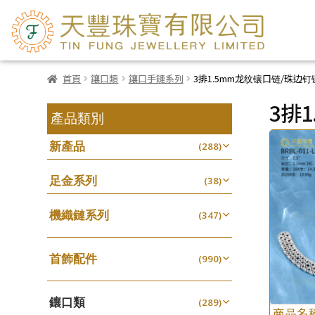
首頁
鑲口類
鑲口手鏈系列
3排1.5mm龙纹镶口链/珠边
3排
產品類別
新產品
(288)
足金系列
(38)
機織鏈系列
(347)
珠仔鏈
(25)
首飾配件
镶口链
(990)
(61)
耳環類配件
管狀網鏈
(341)
(11)
鑲口類
卷迫系列
(289)
十字鏈系列
(13)
(56)
商品名
鏈類配件
(462)