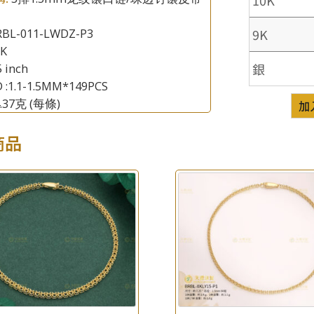
9K
RBL-011-LWDZ-P3
×
8K
產品查詢
銀
5 inch
 :1.1-1.5MM*149PCS
*
你的名字
4.37克
(每條)
加
公司名稱
商品
*
e-mail
*
聯絡電話
查詢以下產品