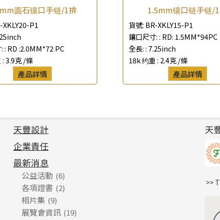
.0mm圆石镶口手链/1排
1.5mm镶口链手链/
-XKLY20-P1
貨號:
BR-XKLY15-P1
.25inch
鑲口尺寸: :
RD: 1.5MM*94PC
 :
RD :2.0MM*72 PC
全長: :
7.25inch
 :
3.9克 /條
18k 约重 :
2.4克 /條
產品詳情
產品詳情
天豐設計
天
企業責任
最新消息
公益活動
(6)
>> 
各項證書
(2)
相片集
(9)
展覽會資訊
(19)