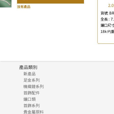
2
珍珠鏈系列
記憶鈦手鐲
(3)
(94)
沒有產品
貨號:
BR
坦克鏈系列
(9)
全長: :
7
滿天星鏈系列
(2)
鑲口尺寸:
刀片鏈系列
(4)
18k 约重
方假繩鏈系列
(1)
心心鏈系列
(6)
產品類別
新產品
足金系列
機織鏈系列
足金配件
首飾配件
珠仔鏈
鑲口類
镶口链
耳環類配件
首飾系列
管狀網鏈
鏈類配件
四爪頭系列
卷迫系列
貴金屬原料
十字車花鏈系列
其他類配件
六爪頭系列
手镯系列
螺絲迫系列
動感車花吊墜