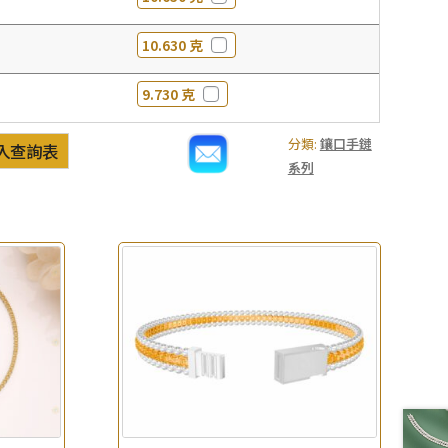
10.630 克
9.730 克
分類:
鑲口手鏈
入查詢表
系列