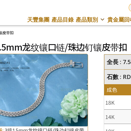
天豐集團
產品目錄
產品類別
貴金屬回
钉镶皮带扣
1.5mm龙纹镶口链/珠边钉镶皮带扣
全長 : 7.5
石數 : RD
成色
18K
14K
稱:
3排1.5mm龙纹镶口链/珠边钉镶皮带
10K