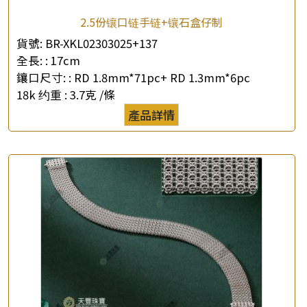
2.5份镶口链手链+镶石盒仔制
貨號:
BR-XKL02303025+137
全長: :
17cm
鑲口尺寸: :
RD 1.8mm*71pc+ RD 1.3mm*6pc
18k 约重 :
3.7克 /條
產品詳情