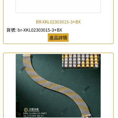
BR-XKL02303015-3+BX
×
貨號:
br-XKL02303015-3+BX
產品查詢
產品詳情
*
你的名字
公司名稱
*
e-mail
*
聯絡電話
查詢以下產品