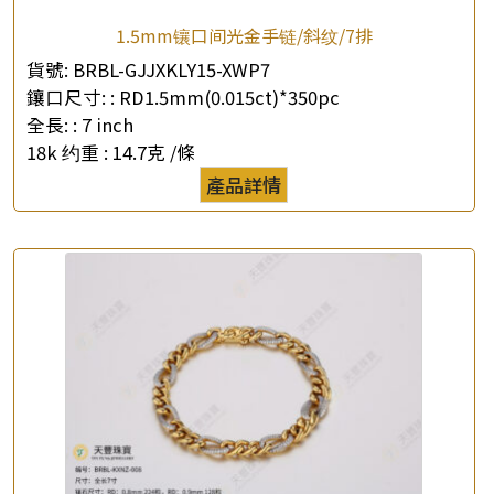
1.5mm镶口间光金手链/斜纹/7排
貨號:
BRBL-GJJXKLY15-XWP7
鑲口尺寸: :
RD1.5mm(0.015ct)*350pc
全長: :
7 inch
18k 约重 :
14.7克 /條
產品詳情