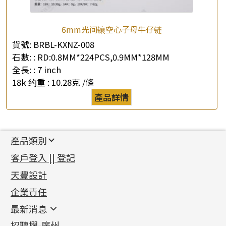
6mm光间镶空心子母牛仔链
貨號:
BRBL-KXNZ-008
石數: :
RD:0.8MM*224PCS,0.9MM*128MM
全長: :
7 inch
18k 约重 :
10.28克 /條
產品詳情
產品類別
新產品
客戶登入 || 登記
足金系列
天豐設計
機織鏈系列
足金配件
企業責任
首飾配件
珠仔鏈
鑲口類
镶口链
耳環類配件
最新消息
首飾系列
管狀網鏈
鏈類配件
四爪頭系列
卷迫系列
最新消息
招聘欄-廣州