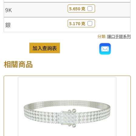
5.650 克
9K
5.170 克
銀
分類:
鑲口手鏈系列
加入查詢表
相關商品