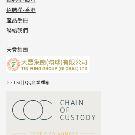
貴金屬原料
十字車花鏈系列
其他類配件
六爪頭系列
手镯系列
螺絲迫系列
動感車花吊墜
公益活動
(6)
招聘欄-香港
記憶金屬系列
十字閃O鏈系列
珠類配件
車花片
戒指系列
千足金
梅花迫系列
調節珠系列
珠盤系列
各項證書
(2)
十字錘打鏈系列
動感車花片
空心耳環
記憶戒指
平臺迫系列
生圈扣系列
袖口鈕系列
無孔光身珠
產品手冊
相片集
(9)
側身車花鏈系列
鑲口戒指
空心车花管首饰链
拉簧珠珠手鏈
綫拍系列
龍蝦扣系列
焊片及鐳射綫
空心光身珠
展覽會資訊
(19)
聯絡我們
側身鏈系列
鑲口手鏈系列
空心手鐲系列
記憶鈦手鐲
美拍系列
鴨俐制系列
空心車花管
無孔批花珠
最新產品資訊
(14)
肖邦鏈系列
牛仔鏈
耳針系列
字印牌系列
其他
空心批花珠
產品發明及專利
(9)
雙十字鏈系列
耳環扣系列
字母吊墜
天豐集團
水波鏈系列
耳綫/耳鈎系列
相盒吊墜
蛇骨鏈系列
耳環爪頭
項鏈吊墜
鏈尾系列
耳環
生肖吊墜
盒子鏈系列
管扣系列
>> TFJ || QQ企業郵箱
嘴唇鏈系列
星座吊墜
竹節鏈系列
水泡扣
S車花鏈系列
珠扣
珍珠鏈系列
坦克鏈系列
滿天星鏈系列
*
你的名字
刀片鏈系列