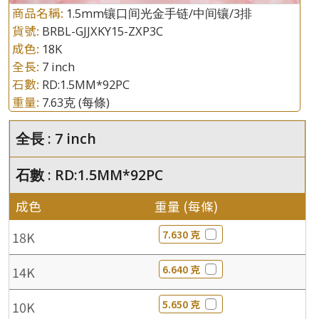
商品名稱:
1.5mm镶口间光金手链/中间镶/3排
貨號:
BRBL-GJJXKY15-ZXP3C
成色:
18K
全長:
7 inch
石數:
RD:1.5MM*92PC
重量:
7.63克
(每條)
全長 : 7 inch
石數 : RD:1.5MM*92PC
成色
重量 (每條)
7.630 克
18K
6.640 克
14K
5.650 克
10K