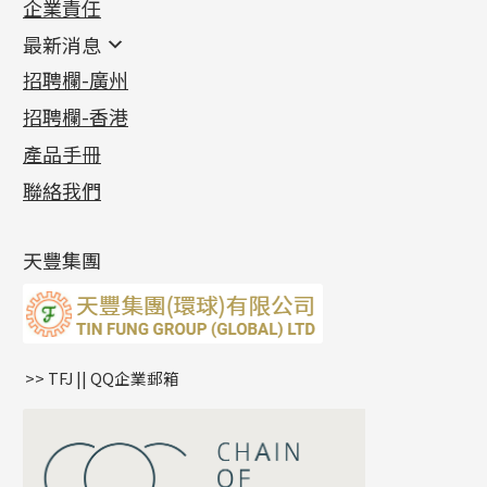
企業責任
首飾配件
珠仔鏈
鑲口類
镶口链
耳環類配件
最新消息
首飾系列
管狀網鏈
鏈類配件
四爪頭系列
卷迫系列
最新消息
招聘欄-廣州
貴金屬原料
十字車花鏈系列
其他類配件
六爪頭系列
手镯系列
螺絲迫系列
動感車花吊墜
公益活動
(6)
招聘欄-香港
記憶金屬系列
十字閃O鏈系列
珠類配件
車花片
戒指系列
千足金
梅花迫系列
調節珠系列
珠盤系列
各項證書
(2)
十字錘打鏈系列
動感車花片
空心耳環
記憶戒指
平臺迫系列
生圈扣系列
袖口鈕系列
無孔光身珠
產品手冊
相片集
(9)
側身車花鏈系列
鑲口戒指
空心车花管首饰链
拉簧珠珠手鏈
綫拍系列
龍蝦扣系列
焊片及鐳射綫
空心光身珠
展覽會資訊
(19)
聯絡我們
側身鏈系列
鑲口手鏈系列
空心手鐲系列
記憶鈦手鐲
美拍系列
鴨俐制系列
空心車花管
無孔批花珠
最新產品資訊
(14)
肖邦鏈系列
牛仔鏈
耳針系列
字印牌系列
其他
空心批花珠
產品發明及專利
(9)
雙十字鏈系列
耳環扣系列
字母吊墜
天豐集團
水波鏈系列
耳綫/耳鈎系列
相盒吊墜
蛇骨鏈系列
耳環爪頭
項鏈吊墜
鏈尾系列
耳環
生肖吊墜
盒子鏈系列
管扣系列
>> TFJ || QQ企業郵箱
嘴唇鏈系列
星座吊墜
竹節鏈系列
水泡扣
S車花鏈系列
珠扣
珍珠鏈系列