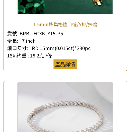
1.5mm蜂巢格镶口链/5排/抹镶
貨號:
BRBL-FCXKLY15-P5
全長: :
7 inch
×
產品查詢
鑲口尺寸: :
RD1.5mm(0.015ct)*330pc
18k 约重 :
19.2克 /條
*
你的名字
產品詳情
公司名稱
*
e-mail
*
聯絡電話
查詢以下產品