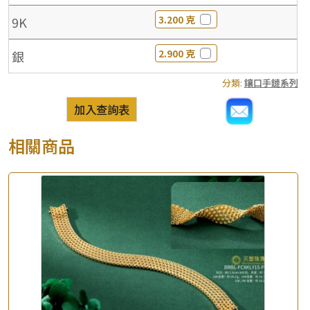
3.200 克
9K
2.900 克
銀
分類:
鑲口手鏈系列
加入查詢表
相關商品