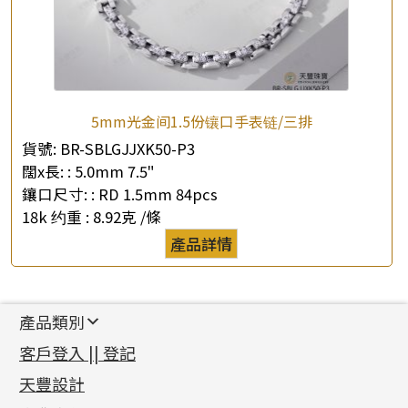
5mm光金间1.5份镶口手表链/三排
貨號:
BR-SBLGJJXK50-P3
闊x長: :
5.0mm 7.5"
鑲口尺寸: :
RD 1.5mm 84pcs
18k 约重 :
8.92克 /條
產品詳情
產品類別
新產品
客戶登入 || 登記
足金系列
天豐設計
機織鏈系列
足金配件