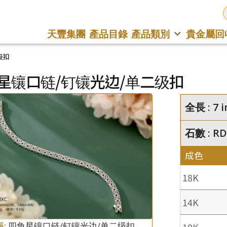
天豐集團
產品目錄
產品類別
貴金屬回
级扣
星镶口链/钉镶光边/单二级扣
全長 : 7 i
石數 : RD
成色
18K
14K
稱:
四角星镶口链/钉镶光边/单二级扣
10K