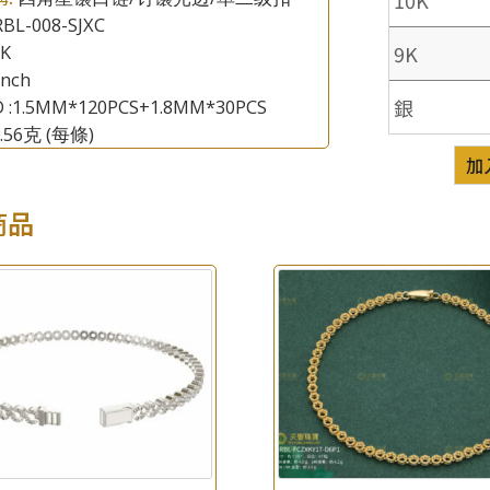
BL-008-SJXC
9K
8K
×
inch
產品查詢
銀
D :1.5MM*120PCS+1.8MM*30PCS
0.56克
(每條)
*
你的名字
加
公司名稱
商品
*
e-mail
*
聯絡電話
查詢以下產品