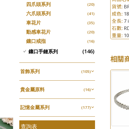
四爪頭系列
螺絲迫系列
(20)
十字車花鏈系列
(15)
(48)
貨號:
BR
動感車花吊墜
(65)
其他類配件
(161)
六爪頭系列
成色:
1
梅花迫系列
(41)
十字閃O鏈系列
(19)
(27)
調節珠系列
(23)
全長:
7 
珠盤系列
(16)
車花片
平臺迫系列
(35)
十字錘打鏈系列
(74)
(17)
珠類配件
(38)
生圈扣系列
(13)
石數:
R
袖口鈕系列
(7)
動感車花片
綫拍系列
(20)
側身車花鏈系列
(42)
(8)
無孔光身珠
重量:
(7)
1
龍蝦扣系列
(93)
焊片及鐳射綫
(2)
鑲口戒指
美拍系列
(16)
側身鏈系列
(16)
(9)
空心光身珠
(5)
鴨俐制系列
(18)
空心車花管
(19)
耳針系列
(146)
肖邦鏈系列
鑲口手鏈系列
(6)
(14)
無孔批花珠
(5)
字印牌系列
(21)
相關
其他
(104)
耳環扣系列
雙十字鏈系列
(29)
(4)
空心批花珠
(21)
字母吊墜
(20)
耳綫/耳鈎系列
水波鏈系列
(25)
(4)
首飾系列
(105)
相盒吊墜
(11)
耳環爪頭
蛇骨鏈系列
(29)
(6)
手镯系列
(8)
項鏈吊墜
(101)
耳環
鏈尾系列
(71)
貴金屬原料
(6)
戒指系列
(16)
(8)
生肖吊墜
(26)
盒子鏈系列
千足金
(6)
空心耳環
(16)
(27)
管扣系列
(4)
嘴唇鏈系列
記憶金屬系列
(3)
(177)
空心车花管首饰链
(15)
星座吊墜
(12)
竹節鏈系列
記憶戒指
(5)
(30)
空心手鐲系列
(8)
水泡扣
(17)
S車花鏈系列
拉簧珠珠手鏈
查詢表
(1)
(53)
牛仔鏈
(37)
珠扣
(45)