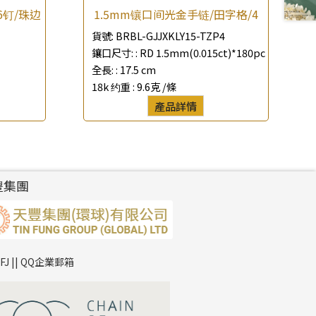
6钉/珠边
1.5mm镶口间光金手链/田字格/4
1
貨號:
BRBL-GJJXKLY15-TZP4
鑲口尺寸: :
RD 1.5mm(0.015ct)*180pc
全長: :
17.5 cm
18k 约重 :
9.6克 /條
產品詳情
豐集團
TFJ || QQ企業郵箱
*
你的名字