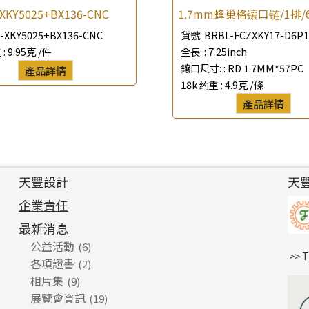
-XKY5025+BX136-CNC
1.7mm蜂巢格镶口链/1排/
-XKY5025+BX136-CNC
貨號:
BRBL-FCZXKY17-D6P
 :
9.95克 /件
全長: :
7.25inch
鑲口尺寸: :
RD 1.7MM*57PC
產品詳情
18k 约重 :
4.9克 /條
產品詳情
天豐設計
天
企業責任
最新消息
公益活動
(6)
>> 
各項證書
(2)
相片集
(9)
展覽會資訊
(19)