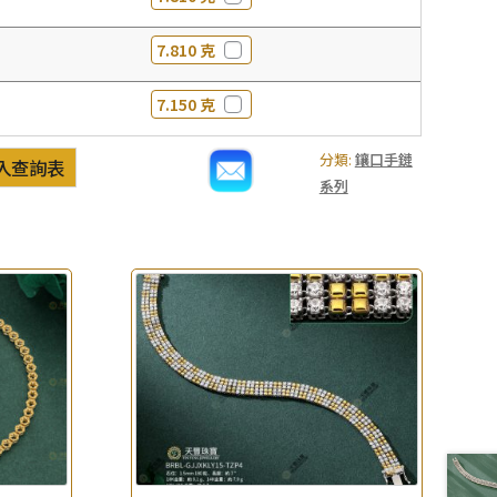
7.810 克
7.150 克
分類:
鑲口手鏈
入查詢表
系列