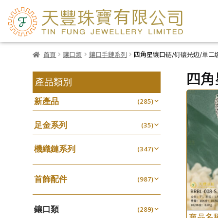
首頁
鑲口類
鑲口手鏈系列
四角星镶口链/钉镶光边/单二
四角
產品類別
新產品
(285)
足金系列
(35)
機織鏈系列
(347)
珠仔鏈
(25)
首飾配件
镶口链
(987)
(61)
耳環類配件
管狀網鏈
(341)
(11)
鑲口類
卷迫系列
(289)
十字鏈系列
(13)
(56)
商品名
鏈類配件
(460)