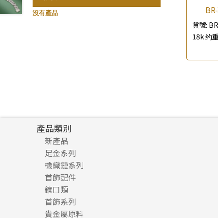
BR
珍珠鏈系列
記憶鈦手鐲
(3)
(94)
沒有產品
貨號:
BR
坦克鏈系列
(9)
18k 约重
滿天星鏈系列
(2)
刀片鏈系列
(4)
方假繩鏈系列
(1)
心心鏈系列
(6)
產品類別
新產品
足金系列
機織鏈系列
足金配件
首飾配件
珠仔鏈
鑲口類
镶口链
耳環類配件
首飾系列
管狀網鏈
鏈類配件
四爪頭系列
卷迫系列
貴金屬原料
十字車花鏈系列
其他類配件
六爪頭系列
手镯系列
螺絲迫系列
動感車花吊墜