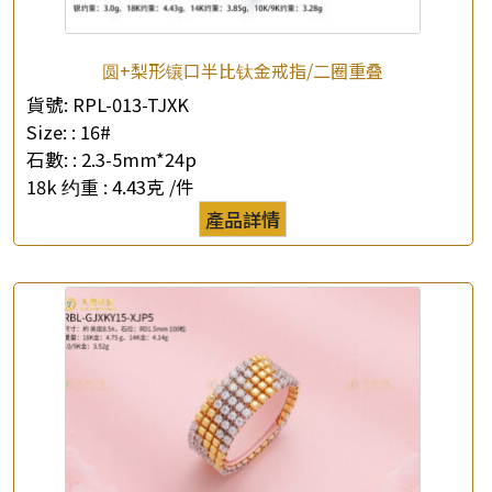
圆+梨形镶口半比钛金戒指/二圈重叠
貨號:
RPL-013-TJXK
Size: :
16#
×
產品查詢
石數: :
2.3-5mm*24p
18k 约重 :
4.43克 /件
*
你的名字
產品詳情
公司名稱
*
e-mail
*
聯絡電話
查詢以下產品