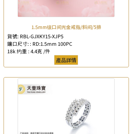
1.5mm镶口间光金戒指/斜间/5排
貨號:
RBL-GJXKY15-XJP5
鑲口尺寸: :
RD:1.5mm 100PC
18k 约重 :
4.4克 /件
產品詳情