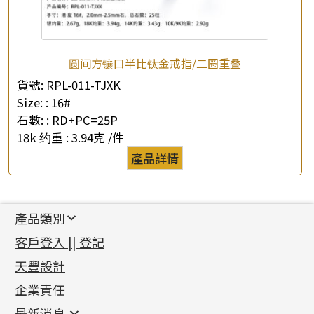
圆间方镶口半比钛金戒指/二圈重叠
貨號:
RPL-011-TJXK
Size: :
16#
石數: :
RD+PC=25P
18k 约重 :
3.94克 /件
產品詳情
產品類別
新產品
客戶登入 || 登記
足金系列
天豐設計
機織鏈系列
足金配件
企業責任
首飾配件
珠仔鏈
鑲口類
镶口链
耳環類配件
最新消息