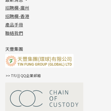
首飾系列
管狀網鏈
鏈類配件
四爪頭系列
卷迫系列
最新消息
招聘欄-廣州
貴金屬原料
十字車花鏈系列
其他類配件
六爪頭系列
手镯系列
螺絲迫系列
動感車花吊墜
公益活動
(6)
招聘欄-香港
記憶金屬系列
十字閃O鏈系列
珠類配件
車花片
戒指系列
千足金
梅花迫系列
調節珠系列
珠盤系列
各項證書
(2)
十字錘打鏈系列
動感車花片
空心耳環
記憶戒指
平臺迫系列
生圈扣系列
袖口鈕系列
無孔光身珠
產品手冊
相片集
(9)
側身車花鏈系列
鑲口戒指
空心车花管首饰链
拉簧珠珠手鏈
綫拍系列
龍蝦扣系列
焊片及鐳射綫
空心光身珠
展覽會資訊
(19)
聯絡我們
側身鏈系列
鑲口手鏈系列
空心手鐲系列
記憶鈦手鐲
美拍系列
鴨俐制系列
空心車花管
無孔批花珠
最新產品資訊
(14)
肖邦鏈系列
牛仔鏈
耳針系列
字印牌系列
其他
空心批花珠
產品發明及專利
(9)
雙十字鏈系列
耳環扣系列
字母吊墜
天豐集團
水波鏈系列
耳綫/耳鈎系列
相盒吊墜
蛇骨鏈系列
耳環爪頭
項鏈吊墜
鏈尾系列
耳環
生肖吊墜
盒子鏈系列
管扣系列
>> TFJ || QQ企業郵箱
嘴唇鏈系列
星座吊墜
竹節鏈系列
水泡扣
S車花鏈系列
珠扣
珍珠鏈系列
坦克鏈系列
滿天星鏈系列
*
你的名字