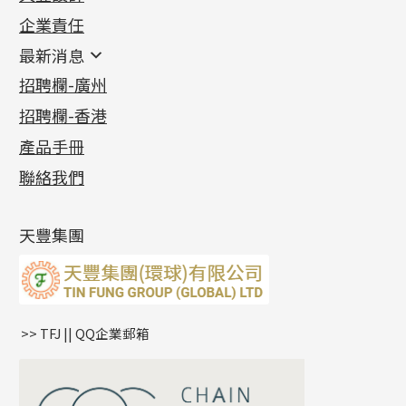
機織鏈系列
足金配件
企業責任
首飾配件
珠仔鏈
鑲口類
镶口链
耳環類配件
最新消息
首飾系列
管狀網鏈
鏈類配件
四爪頭系列
卷迫系列
最新消息
招聘欄-廣州
貴金屬原料
十字車花鏈系列
其他類配件
六爪頭系列
手镯系列
螺絲迫系列
動感車花吊墜
公益活動
(6)
招聘欄-香港
記憶金屬系列
十字閃O鏈系列
珠類配件
車花片
戒指系列
千足金
梅花迫系列
調節珠系列
珠盤系列
各項證書
(2)
十字錘打鏈系列
動感車花片
空心耳環
記憶戒指
平臺迫系列
生圈扣系列
袖口鈕系列
無孔光身珠
產品手冊
相片集
(9)
側身車花鏈系列
鑲口戒指
空心车花管首饰链
拉簧珠珠手鏈
綫拍系列
龍蝦扣系列
焊片及鐳射綫
空心光身珠
展覽會資訊
(19)
聯絡我們
側身鏈系列
鑲口手鏈系列
空心手鐲系列
記憶鈦手鐲
美拍系列
鴨俐制系列
空心車花管
無孔批花珠
最新產品資訊
(14)
肖邦鏈系列
牛仔鏈
耳針系列
字印牌系列
其他
空心批花珠
產品發明及專利
(9)
雙十字鏈系列
耳環扣系列
字母吊墜
天豐集團
水波鏈系列
耳綫/耳鈎系列
相盒吊墜
蛇骨鏈系列
耳環爪頭
項鏈吊墜
鏈尾系列
耳環
生肖吊墜
盒子鏈系列
管扣系列
>> TFJ || QQ企業郵箱
嘴唇鏈系列
星座吊墜
竹節鏈系列
水泡扣
S車花鏈系列
珠扣