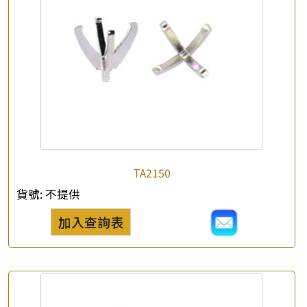
×
產品查詢
*
你的名字
TA2150
公司名稱
貨號:
不提供
*
e-mail
加入查詢表
*
聯絡電話
查詢以下產品