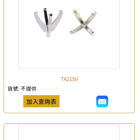
×
產品查詢
*
你的名字
TA2150
公司名稱
貨號:
不提供
*
e-mail
加入查詢表
*
聯絡電話
查詢以下產品