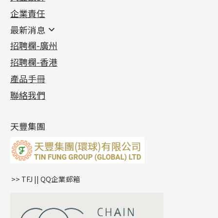
機織鏈系列
足金配件
企業責任
首飾配件
珠仔鏈
鑲口類
镶口链
耳環類配件
最新消息
首飾系列
管狀網鏈
鏈類配件
四爪頭系列
卷迫系列
最新消息
招聘欄-廣州
貴金屬原料
十字車花鏈系列
其他類配件
六爪頭系列
手镯系列
螺絲迫系列
動感車花吊墜
公益活動
(6)
招聘欄-香港
記憶金屬系列
十字閃O鏈系列
珠類配件
車花片
戒指系列
千足金
梅花迫系列
調節珠系列
珠盤系列
各項證書
(2)
十字錘打鏈系列
動感車花片
空心耳環
記憶戒指
平臺迫系列
生圈扣系列
袖口鈕系列
無孔光身珠
產品手冊
相片集
(9)
側身車花鏈系列
鑲口戒指
空心车花管首饰链
拉簧珠珠手鏈
綫拍系列
龍蝦扣系列
焊片及鐳射綫
空心光身珠
展覽會資訊
(19)
聯絡我們
側身鏈系列
鑲口手鏈系列
空心手鐲系列
記憶鈦手鐲
美拍系列
鴨俐制系列
空心車花管
無孔批花珠
最新產品資訊
(14)
肖邦鏈系列
牛仔鏈
耳針系列
字印牌系列
其他
空心批花珠
產品發明及專利
(9)
雙十字鏈系列
耳環扣系列
字母吊墜
天豐集團
水波鏈系列
耳綫/耳鈎系列
相盒吊墜
蛇骨鏈系列
耳環爪頭
項鏈吊墜
鏈尾系列
耳環
生肖吊墜
盒子鏈系列
管扣系列
>> TFJ || QQ企業郵箱
嘴唇鏈系列
星座吊墜
竹節鏈系列
水泡扣
S車花鏈系列
珠扣