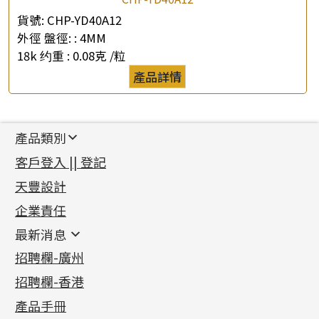
貨號:
CHP-YD40A12
外徑 盤徑: :
4MM
18k 约重 :
0.08克 /粒
產品詳情
產品類別
新產品
客戶登入 || 登記
足金系列
天豐設計
機織鏈系列
足金配件
企業責任
首飾配件
珠仔鏈
鑲口類
镶口链
耳環類配件
最新消息
首飾系列
管狀網鏈
鏈類配件
四爪頭系列
卷迫系列
最新消息
招聘欄-廣州
貴金屬原料
十字車花鏈系列
其他類配件
六爪頭系列
手镯系列
螺絲迫系列
動感車花吊墜
公益活動
(6)
招聘欄-香港
記憶金屬系列
十字閃O鏈系列
珠類配件
車花片
戒指系列
千足金
梅花迫系列
調節珠系列
珠盤系列
各項證書
(2)
十字錘打鏈系列
動感車花片
空心耳環
記憶戒指
平臺迫系列
生圈扣系列
袖口鈕系列
無孔光身珠
產品手冊
相片集
(9)
側身車花鏈系列
鑲口戒指
空心车花管首饰链
拉簧珠珠手鏈
綫拍系列
龍蝦扣系列
焊片及鐳射綫
空心光身珠