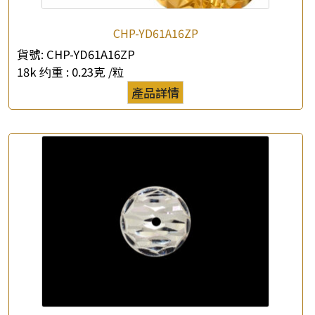
CHP-YD61A16ZP
×
產品查詢
貨號:
CHP-YD61A16ZP
18k 约重 :
0.23克 /粒
*
你的名字
產品詳情
公司名稱
*
e-mail
*
聯絡電話
查詢以下產品