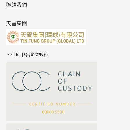
展覽會資訊
(19)
聯絡我們
側身鏈系列
鑲口手鏈系列
空心手鐲系列
記憶鈦手鐲
美拍系列
鴨俐制系列
空心車花管
無孔批花珠
最新產品資訊
(14)
肖邦鏈系列
牛仔鏈
耳針系列
字印牌系列
其他
空心批花珠
產品發明及專利
(9)
雙十字鏈系列
耳環扣系列
字母吊墜
天豐集團
水波鏈系列
耳綫/耳鈎系列
相盒吊墜
蛇骨鏈系列
耳環爪頭
項鏈吊墜
鏈尾系列
耳環
生肖吊墜
盒子鏈系列
管扣系列
>> TFJ || QQ企業郵箱
嘴唇鏈系列
星座吊墜
竹節鏈系列
水泡扣
S車花鏈系列
珠扣
珍珠鏈系列
坦克鏈系列
滿天星鏈系列
*
你的名字
刀片鏈系列
方假繩鏈系列
公司名稱
心心鏈系列
*
e-mail