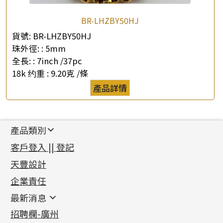
BR-LHZBY50HJ
貨號:
BR-LHZBY50HJ
珠外徑: :
5mm
全長: :
7inch /37pc
18k 约重 :
9.20克 /條
產品詳情
產品類別
新產品
客戶登入 || 登記
足金系列
天豐設計
機織鏈系列
足金配件
企業責任
首飾配件
珠仔鏈
鑲口類
镶口链
耳環類配件
最新消息
首飾系列
管狀網鏈
鏈類配件
四爪頭系列
卷迫系列
最新消息
招聘欄-廣州
貴金屬原料
十字車花鏈系列
其他類配件
六爪頭系列
手镯系列
螺絲迫系列
動感車花吊墜