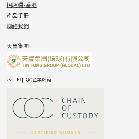
公益活動
(6)
招聘欄-香港
記憶金屬系列
十字閃O鏈系列
珠類配件
車花片
戒指系列
千足金
梅花迫系列
調節珠系列
珠盤系列
各項證書
(2)
十字錘打鏈系列
動感車花片
空心耳環
記憶戒指
平臺迫系列
生圈扣系列
袖口鈕系列
無孔光身珠
產品手冊
相片集
(9)
側身車花鏈系列
鑲口戒指
空心车花管首饰链
拉簧珠珠手鏈
綫拍系列
龍蝦扣系列
焊片及鐳射綫
空心光身珠
展覽會資訊
(19)
聯絡我們
側身鏈系列
鑲口手鏈系列
空心手鐲系列
記憶鈦手鐲
美拍系列
鴨俐制系列
空心車花管
無孔批花珠
最新產品資訊
(14)
肖邦鏈系列
牛仔鏈
耳針系列
字印牌系列
其他
空心批花珠
產品發明及專利
(9)
雙十字鏈系列
耳環扣系列
字母吊墜
天豐集團
水波鏈系列
耳綫/耳鈎系列
相盒吊墜
蛇骨鏈系列
耳環爪頭
項鏈吊墜
鏈尾系列
耳環
生肖吊墜
盒子鏈系列
管扣系列
>> TFJ || QQ企業郵箱
嘴唇鏈系列
星座吊墜
竹節鏈系列
水泡扣
S車花鏈系列
珠扣
珍珠鏈系列
坦克鏈系列
滿天星鏈系列
*
你的名字
刀片鏈系列
方假繩鏈系列