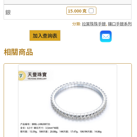
15.000 克
銀
分類:
拉簧珠珠手鏈
,
鑲口手鏈系列
加入查詢表
相關商品