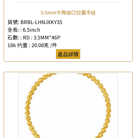
3.5mm牛角镶口拉簧手链
貨號:
BRBL-LHNJXKY35
全長: :
6.5inch
×
產品查詢
石數: :
RD : 3.5MM*46P
18k 约重 :
20.08克 /件
*
你的名字
產品詳情
公司名稱
*
e-mail
*
聯絡電話
查詢以下產品