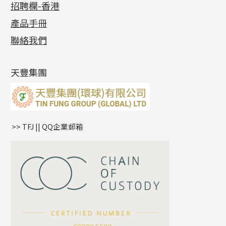
招聘欄-香港
記憶金屬系列
十字閃O鏈系列
珠類配件
車花片
戒指系列
千足金
梅花迫系列
調節珠系列
珠盤系列
各項證書
(2)
十字錘打鏈系列
動感車花片
空心耳環
記憶戒指
平臺迫系列
生圈扣系列
袖口鈕系列
無孔光身珠
產品手冊
相片集
(9)
側身車花鏈系列
鑲口戒指
空心车花管首饰链
拉簧珠珠手鏈
綫拍系列
龍蝦扣系列
焊片及鐳射綫
空心光身珠
展覽會資訊
(19)
聯絡我們
側身鏈系列
鑲口手鏈系列
空心手鐲系列
記憶鈦手鐲
美拍系列
鴨俐制系列
空心車花管
無孔批花珠
最新產品資訊
(14)
肖邦鏈系列
牛仔鏈
耳針系列
字印牌系列
其他
空心批花珠
產品發明及專利
(9)
雙十字鏈系列
耳環扣系列
字母吊墜
天豐集團
水波鏈系列
耳綫/耳鈎系列
相盒吊墜
蛇骨鏈系列
耳環爪頭
項鏈吊墜
鏈尾系列
耳環
生肖吊墜
盒子鏈系列
管扣系列
>> TFJ || QQ企業郵箱
嘴唇鏈系列
星座吊墜
竹節鏈系列
水泡扣
S車花鏈系列
珠扣
珍珠鏈系列
坦克鏈系列
滿天星鏈系列
*
你的名字
刀片鏈系列
方假繩鏈系列
公司名稱