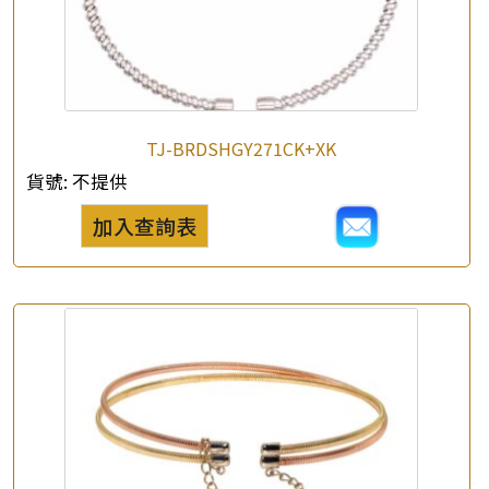
TJ-BRDSHGY271CK+XK
貨號:
不提供
加入查詢表
×
產品查詢
*
你的名字
公司名稱