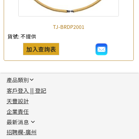
TJ-BRDP2001
貨號:
不提供
加入查詢表
產品類別
新產品
客戶登入 || 登記
足金系列
天豐設計
機織鏈系列
足金配件
企業責任
首飾配件
珠仔鏈
鑲口類
镶口链
耳環類配件
最新消息
首飾系列
管狀網鏈
鏈類配件
四爪頭系列
卷迫系列
最新消息
招聘欄-廣州
貴金屬原料
十字車花鏈系列
其他類配件
六爪頭系列
手镯系列
螺絲迫系列
動感車花吊墜
公益活動
(6)