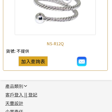
NS-R12Q
貨號:
不提供
加入查詢表
產品類別
新產品
客戶登入 || 登記
足金系列
天豐設計
機織鏈系列
足金配件
企業責任
首飾配件
珠仔鏈