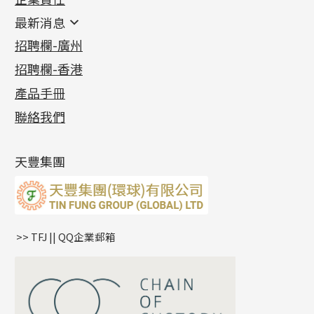
鑲口類
镶口链
耳環類配件
最新消息
首飾系列
管狀網鏈
鏈類配件
四爪頭系列
卷迫系列
最新消息
招聘欄-廣州
貴金屬原料
十字車花鏈系列
其他類配件
六爪頭系列
手镯系列
螺絲迫系列
動感車花吊墜
公益活動
(6)
招聘欄-香港
記憶金屬系列
十字閃O鏈系列
珠類配件
車花片
戒指系列
千足金
梅花迫系列
調節珠系列
珠盤系列
各項證書
(2)
十字錘打鏈系列
動感車花片
空心耳環
記憶戒指
平臺迫系列
生圈扣系列
袖口鈕系列
無孔光身珠
產品手冊
相片集
(9)
側身車花鏈系列
鑲口戒指
空心车花管首饰链
拉簧珠珠手鏈
綫拍系列
龍蝦扣系列
焊片及鐳射綫
空心光身珠
展覽會資訊
(19)
聯絡我們
側身鏈系列
鑲口手鏈系列
空心手鐲系列
記憶鈦手鐲
美拍系列
鴨俐制系列
空心車花管
無孔批花珠
最新產品資訊
(14)
肖邦鏈系列
牛仔鏈
耳針系列
字印牌系列
其他
空心批花珠
產品發明及專利
(9)
雙十字鏈系列
耳環扣系列
字母吊墜
天豐集團
水波鏈系列
耳綫/耳鈎系列
相盒吊墜
蛇骨鏈系列
耳環爪頭
項鏈吊墜
鏈尾系列
耳環
生肖吊墜
盒子鏈系列
管扣系列
>> TFJ || QQ企業郵箱
嘴唇鏈系列
星座吊墜
竹節鏈系列
水泡扣
S車花鏈系列
珠扣
珍珠鏈系列
坦克鏈系列