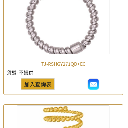
×
產品查詢
*
你的名字
TJ-RSHGY271QD+EC
公司名稱
貨號:
不提供
加入查詢表
*
e-mail
*
聯絡電話
查詢以下產品