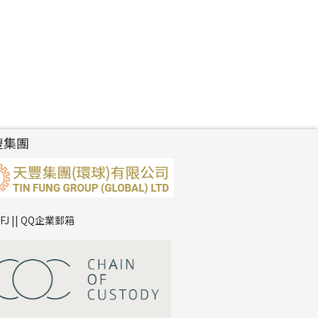
豐集團
TFJ || QQ企業郵箱
*
你的名字
公司名稱