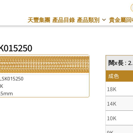
天豐集團
產品目錄
產品類別
貴金屬回
K015250
闊x長 : 
成色
LSK015250
8K
18K
2.5mm
14K
10K
9K