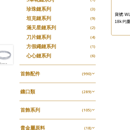
珍珠鏈系列
(3)
貨號:
WL
坦克鏈系列
(9)
18k 约重
滿天星鏈系列
(2)
刀片鏈系列
(4)
方假繩鏈系列
(1)
心心鏈系列
(6)
首飾配件
(990)
耳環類配件
(341)
鑲口類
卷迫系列
(289)
(13)
鏈類配件
(462)
四爪頭系列
螺絲迫系列
(20)
(15)
動感車花吊墜
(65)
其他類配件
首飾系列
(161)
六爪頭系列
(105)
梅花迫系列
(41)
(19)
調節珠系列
(23)
珠盤系列
手镯系列
(16)
車花片
(8)
平臺迫系列
(35)
(74)
珠類配件
(39)
生圈扣系列
(13)
貴金屬原料
袖口鈕系列
戒指系列
(18)
(7)
動感車花片
(8)
綫拍系列
(20)
(42)