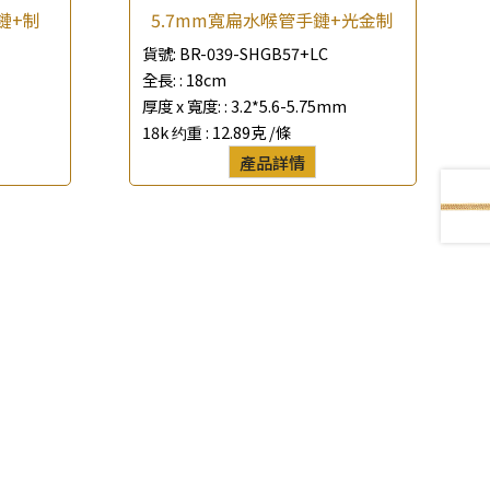
鏈+制
5.7mm寬扁水喉管手鏈+光金制
貨號:
BR-039-SHGB57+LC
全長: :
18cm
厚度 x 寬度: :
3.2*5.6-5.75mm
18k 约重 :
12.89克 /條
產品詳情