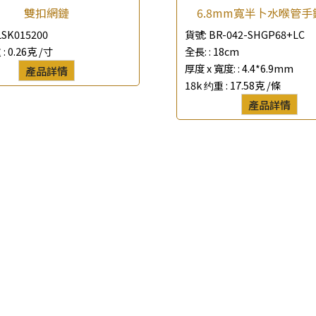
雙扣網鏈
6.8mm寬半卜水喉管手
*
聯絡電話
SK015200
貨號:
BR-042-SHGP68+LC
 :
0.26克 /寸
全長: :
18cm
查詢以下產品
厚度 x 寬度: :
4.4*6.9mm
產品詳情
18k 约重 :
17.58克 /條
產品詳情