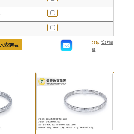
0
分類:
管狀網
入查詢表
鏈