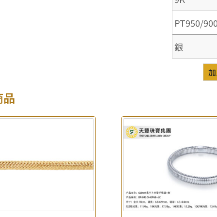
PT950/90
銀
加
商品
×
產品查詢
*
你的名字
公司名稱
*
e-mail