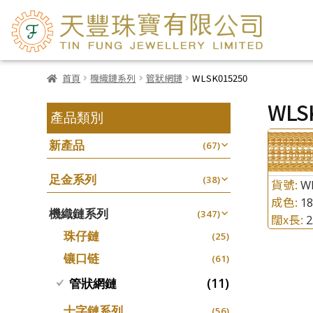
首頁
機織鏈系列
管狀網鏈
WLSK015250
WLS
產品類別
新產品
(67)
足金系列
(38)
貨號:
W
成色:
1
機織鏈系列
(347)
闊x長:
珠仔鏈
(25)
镶口链
(61)
(11)
管狀網鏈
十字鏈系列
(56)