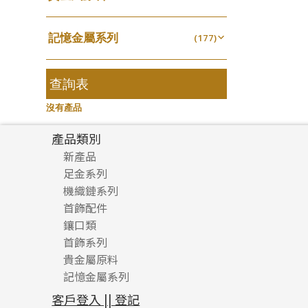
無孔光身珠
(7)
龍蝦扣系列
(93)
千足金
焊片及鐳射綫
空心耳環
(18)
(2)
鑲口戒指
(27)
美拍系列
(16)
(16)
空心光身珠
(5)
鴨俐制系列
(18)
記憶金屬系列
空心車花管
(177)
空心车花管首饰链
(19)
鑲口手鏈系列
(15)
耳針系列
(146)
(6)
無孔批花珠
(5)
字印牌系列
(21)
記憶戒指
其他
(30)
空心手鐲系列
(104)
(8)
耳環扣系列
(29)
空心批花珠
(22)
字母吊墜
(20)
拉簧珠珠手鏈
查詢表
(53)
牛仔鏈
(37)
耳綫/耳鈎系列
(25)
相盒吊墜
(11)
記憶鈦手鐲
(94)
沒有產品
耳環爪頭
(29)
項鏈吊墜
(102)
耳環
(71)
產品類別
生肖吊墜
(27)
新產品
管扣系列
(4)
足金系列
星座吊墜
(12)
機織鏈系列
足金配件
水泡扣
首飾配件
珠仔鏈
(17)
鑲口類
镶口链
耳環類配件
珠扣
(45)
首飾系列
管狀網鏈
鏈類配件
四爪頭系列
卷迫系列
貴金屬原料
十字車花鏈系列
其他類配件
六爪頭系列
手镯系列
螺絲迫系列
動感車花吊墜
記憶金屬系列
十字閃O鏈系列
珠類配件
車花片
戒指系列
千足金
梅花迫系列
調節珠系列
珠盤系列
十字錘打鏈系列
動感車花片
空心耳環
記憶戒指
平臺迫系列
生圈扣系列
袖口鈕系列
無孔光身珠
客戶登入 || 登記