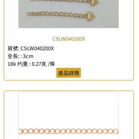
×
CSLW040200X
產品查詢
貨號:
CSLW040200X
*
你的名字
全長: :
3cm
18k 约重 :
0.27克 /條
公司名稱
產品詳情
*
e-mail
*
聯絡電話
查詢以下產品