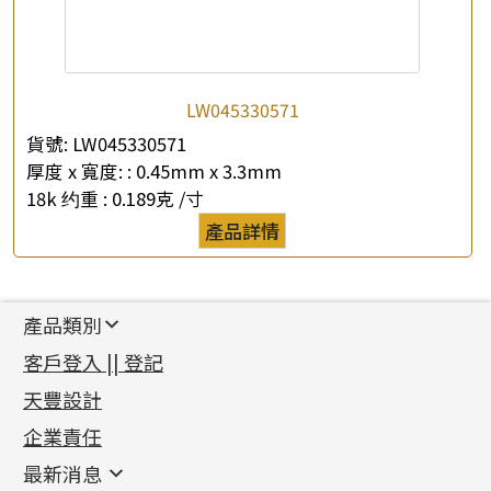
LW045330571
貨號:
LW045330571
厚度 x 寬度: :
0.45mm x 3.3mm
18k 约重 :
0.189克 /寸
產品詳情
產品類別
新產品
客戶登入 || 登記
足金系列
天豐設計
機織鏈系列
足金配件
企業責任
首飾配件
珠仔鏈
鑲口類
镶口链
耳環類配件
最新消息
首飾系列
管狀網鏈
鏈類配件
四爪頭系列
卷迫系列