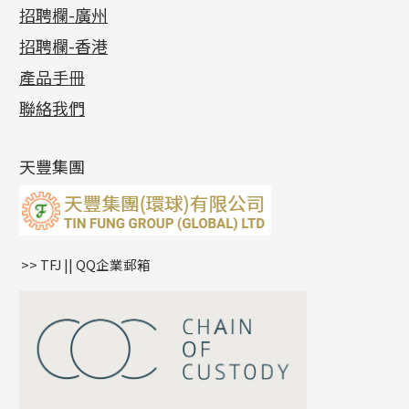
最新消息
招聘欄-廣州
貴金屬原料
十字車花鏈系列
其他類配件
六爪頭系列
手镯系列
螺絲迫系列
動感車花吊墜
公益活動
(6)
招聘欄-香港
記憶金屬系列
十字閃O鏈系列
珠類配件
車花片
戒指系列
千足金
梅花迫系列
調節珠系列
珠盤系列
各項證書
(2)
十字錘打鏈系列
動感車花片
空心耳環
記憶戒指
平臺迫系列
生圈扣系列
袖口鈕系列
無孔光身珠
產品手冊
相片集
(9)
側身車花鏈系列
鑲口戒指
空心车花管首饰链
拉簧珠珠手鏈
綫拍系列
龍蝦扣系列
焊片及鐳射綫
空心光身珠
展覽會資訊
(19)
聯絡我們
側身鏈系列
鑲口手鏈系列
空心手鐲系列
記憶鈦手鐲
美拍系列
鴨俐制系列
空心車花管
無孔批花珠
最新產品資訊
(14)
肖邦鏈系列
牛仔鏈
耳針系列
字印牌系列
其他
空心批花珠
產品發明及專利
(9)
雙十字鏈系列
耳環扣系列
字母吊墜
天豐集團
水波鏈系列
耳綫/耳鈎系列
相盒吊墜
蛇骨鏈系列
耳環爪頭
項鏈吊墜
鏈尾系列
耳環
生肖吊墜
盒子鏈系列
管扣系列
>> TFJ || QQ企業郵箱
嘴唇鏈系列
星座吊墜
竹節鏈系列
水泡扣
S車花鏈系列
珠扣
珍珠鏈系列
坦克鏈系列
滿天星鏈系列
*
你的名字