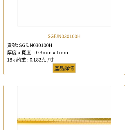
SGFJN030100H
×
產品查詢
貨號:
SGFJN030100H
厚度 x 寬度: :
0.3mm x 1mm
*
你的名字
18k 约重 :
0.182克 /寸
產品詳情
公司名稱
*
e-mail
*
聯絡電話
查詢以下產品