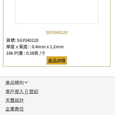
SGY040120
貨號:
SGY040120
厚度 x 寬度: :
0.4mm x 1.2mm
18k 约重 :
0.38克 /寸
產品詳情
產品類別
新產品
客戶登入 || 登記
足金系列
天豐設計
機織鏈系列
足金配件
企業責任
首飾配件
珠仔鏈
鑲口類
镶口链
耳環類配件