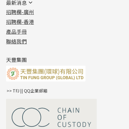
最新消息
首飾系列
管狀網鏈
鏈類配件
四爪頭系列
卷迫系列
最新消息
招聘欄-廣州
貴金屬原料
十字車花鏈系列
其他類配件
六爪頭系列
手镯系列
螺絲迫系列
動感車花吊墜
公益活動
(6)
招聘欄-香港
記憶金屬系列
十字閃O鏈系列
珠類配件
車花片
戒指系列
千足金
梅花迫系列
調節珠系列
珠盤系列
各項證書
(2)
十字錘打鏈系列
動感車花片
空心耳環
記憶戒指
平臺迫系列
生圈扣系列
袖口鈕系列
無孔光身珠
產品手冊
相片集
(9)
側身車花鏈系列
鑲口戒指
空心车花管首饰链
拉簧珠珠手鏈
綫拍系列
龍蝦扣系列
焊片及鐳射綫
空心光身珠
展覽會資訊
(19)
聯絡我們
側身鏈系列
鑲口手鏈系列
空心手鐲系列
記憶鈦手鐲
美拍系列
鴨俐制系列
空心車花管
無孔批花珠
最新產品資訊
(14)
肖邦鏈系列
牛仔鏈
耳針系列
字印牌系列
其他
空心批花珠
產品發明及專利
(9)
雙十字鏈系列
耳環扣系列
字母吊墜
天豐集團
水波鏈系列
耳綫/耳鈎系列
相盒吊墜
蛇骨鏈系列
耳環爪頭
項鏈吊墜
鏈尾系列
耳環
生肖吊墜
盒子鏈系列
管扣系列
>> TFJ || QQ企業郵箱
嘴唇鏈系列
星座吊墜
竹節鏈系列
水泡扣
S車花鏈系列
珠扣
珍珠鏈系列
坦克鏈系列