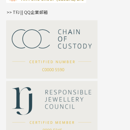
鏈尾系列
耳環
生肖吊墜
盒子鏈系列
管扣系列
>> TFJ || QQ企業郵箱
嘴唇鏈系列
星座吊墜
竹節鏈系列
水泡扣
S車花鏈系列
珠扣
珍珠鏈系列
坦克鏈系列
滿天星鏈系列
*
你的名字
刀片鏈系列
方假繩鏈系列
公司名稱
心心鏈系列
*
e-mail
*
聯絡電話