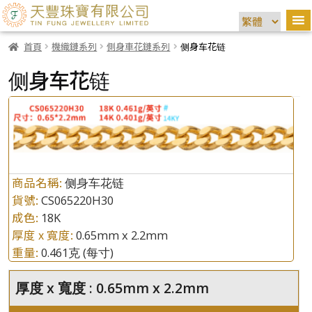
首頁
機織鏈系列
側身車花鏈系列
侧身车花链
侧身车花链
商品名稱:
侧身车花链
貨號:
CS065220H30
成色:
18K
厚度 x 寬度:
0.65mm x 2.2mm
重量:
0.461克
(每寸)
厚度 x 寬度 : 0.65mm x 2.2mm