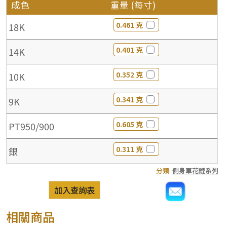
成色
重量 (每寸)
0.461 克
18K
0.401 克
14K
0.352 克
10K
0.341 克
9K
0.605 克
PT950/900
0.311 克
銀
分類:
側身車花鏈系列
加入查詢表
相關商品