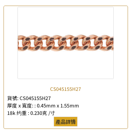
×
產品查詢
*
你的名字
公司名稱
*
e-mail
*
聯絡電話
查詢以下產品
CS045155H27
貨號:
CS045155H27
厚度 x 寬度: :
0.45mm x 1.55mm
18k 约重 :
0.230克 /寸
產品詳情