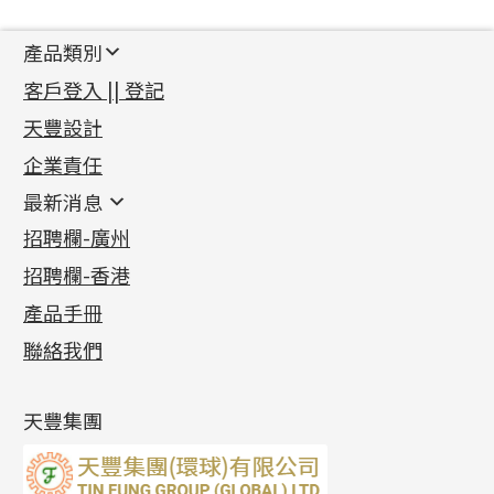
產品類別
新產品
客戶登入 || 登記
足金系列
天豐設計
機織鏈系列
足金配件
企業責任
首飾配件
珠仔鏈
鑲口類
镶口链
耳環類配件
最新消息
首飾系列
管狀網鏈
鏈類配件
四爪頭系列
卷迫系列
最新消息
招聘欄-廣州
貴金屬原料
十字車花鏈系列
其他類配件
六爪頭系列
手镯系列
螺絲迫系列
動感車花吊墜
公益活動
(6)
招聘欄-香港
記憶金屬系列
十字閃O鏈系列
珠類配件
車花片
戒指系列
千足金
梅花迫系列
調節珠系列
珠盤系列
各項證書
(2)
十字錘打鏈系列
動感車花片
空心耳環
記憶戒指
平臺迫系列
生圈扣系列
袖口鈕系列
無孔光身珠
產品手冊
相片集
(9)
側身車花鏈系列
鑲口戒指
空心车花管首饰链
拉簧珠珠手鏈
綫拍系列
龍蝦扣系列
焊片及鐳射綫
空心光身珠
展覽會資訊
(19)
聯絡我們
側身鏈系列
鑲口手鏈系列
空心手鐲系列
記憶鈦手鐲
美拍系列
鴨俐制系列
空心車花管
無孔批花珠
最新產品資訊
(14)
肖邦鏈系列
牛仔鏈
耳針系列
字印牌系列
其他
空心批花珠
產品發明及專利
(9)
雙十字鏈系列
耳環扣系列
字母吊墜
天豐集團
水波鏈系列
耳綫/耳鈎系列
相盒吊墜
蛇骨鏈系列
耳環爪頭
項鏈吊墜