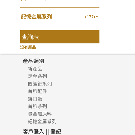
無孔光身珠
(7)
龍蝦扣系列
(93)
千足金
焊片及鐳射綫
空心耳環
(18)
(2)
鑲口戒指
(27)
美拍系列
(16)
(16)
空心光身珠
(5)
鴨俐制系列
(18)
記憶金屬系列
空心車花管
(177)
空心车花管首饰链
(19)
鑲口手鏈系列
(15)
耳針系列
(146)
(6)
無孔批花珠
(5)
字印牌系列
(21)
記憶戒指
其他
(30)
空心手鐲系列
(104)
(8)
耳環扣系列
(29)
空心批花珠
(22)
字母吊墜
(20)
拉簧珠珠手鏈
查詢表
(53)
牛仔鏈
(37)
耳綫/耳鈎系列
(25)
相盒吊墜
(11)
記憶鈦手鐲
(94)
沒有產品
耳環爪頭
(29)
項鏈吊墜
(102)
耳環
(71)
產品類別
生肖吊墜
(27)
新產品
管扣系列
(4)
足金系列
星座吊墜
(12)
機織鏈系列
足金配件
水泡扣
首飾配件
珠仔鏈
(17)
鑲口類
镶口链
耳環類配件
珠扣
(45)
首飾系列
管狀網鏈
鏈類配件
四爪頭系列
卷迫系列
貴金屬原料
十字車花鏈系列
其他類配件
六爪頭系列
手镯系列
螺絲迫系列
動感車花吊墜
記憶金屬系列
十字閃O鏈系列
珠類配件
車花片
戒指系列
千足金
梅花迫系列
調節珠系列
珠盤系列
十字錘打鏈系列
動感車花片
空心耳環
記憶戒指
平臺迫系列
生圈扣系列
袖口鈕系列
無孔光身珠
客戶登入 || 登記