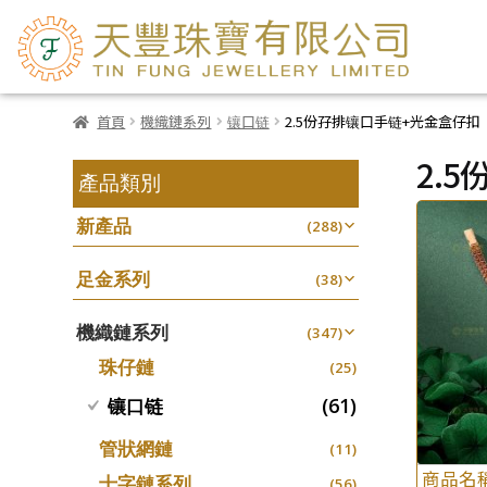
首頁
機織鏈系列
镶口链
2.5份孖排镶口手链+光金盒仔扣
2.
產品類別
新產品
(288)
足金系列
(38)
機織鏈系列
(347)
珠仔鏈
(25)
(61)
镶口链
管狀網鏈
(11)
商品名
十字鏈系列
(56)