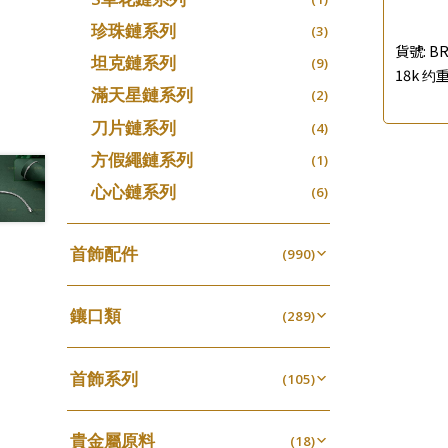
珍珠鏈系列
(3)
貨號:
BR
坦克鏈系列
(9)
18k 约重
滿天星鏈系列
(2)
刀片鏈系列
(4)
方假繩鏈系列
(1)
心心鏈系列
(6)
首飾配件
(990)
耳環類配件
(341)
鑲口類
卷迫系列
(289)
(13)
鏈類配件
(462)
四爪頭系列
螺絲迫系列
(20)
(15)
動感車花吊墜
(65)
其他類配件
首飾系列
(161)
六爪頭系列
(105)
梅花迫系列
(41)
(19)
調節珠系列
(23)
珠盤系列
手镯系列
(16)
車花片
(8)
平臺迫系列
(35)
(74)
珠類配件
(39)
生圈扣系列
(13)
貴金屬原料
袖口鈕系列
戒指系列
(18)
(7)
動感車花片
(8)
綫拍系列
(20)
(42)