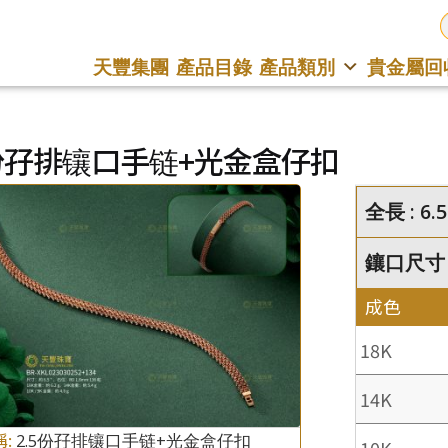
天豐集團
產品目錄
產品類別
貴金屬回
5份孖排镶口手链+光金盒仔扣
全長 : 6.5
鑲口尺寸 :
成色
18K
14K
稱:
2.5份孖排镶口手链+光金盒仔扣
10K