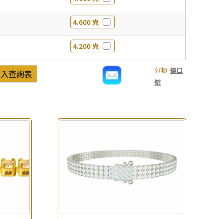
4.600 克
4.200 克
分類:
镶口
加入查詢表
链