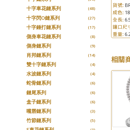
貨號:
B
十字車花鏈系列
(48)
成色:
1
十字閃O鏈系列
(27)
全長:
6.
鑲口尺
十字錘打鏈系列
(17)
重量:
6
側身車花鏈系列
(8)
側身鏈系列
(9)
肖邦鏈系列
(14)
相關
雙十字鏈系列
(4)
水波鏈系列
(4)
蛇骨鏈系列
(6)
鏈尾系列
(6)
盒子鏈系列
(6)
嘴唇鏈系列
(3)
竹節鏈系列
(5)
S車花鏈系列
(1)