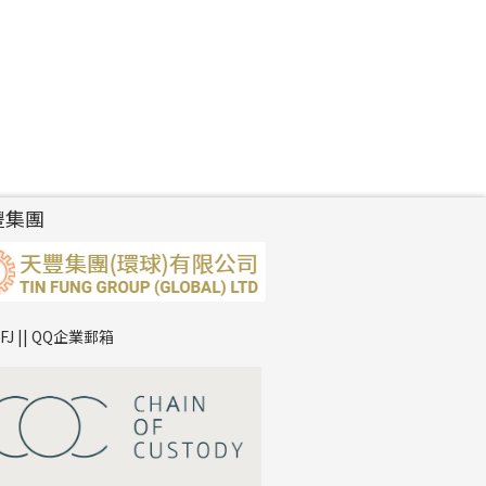
豐集團
TFJ || QQ企業郵箱
*
你的名字
公司名稱