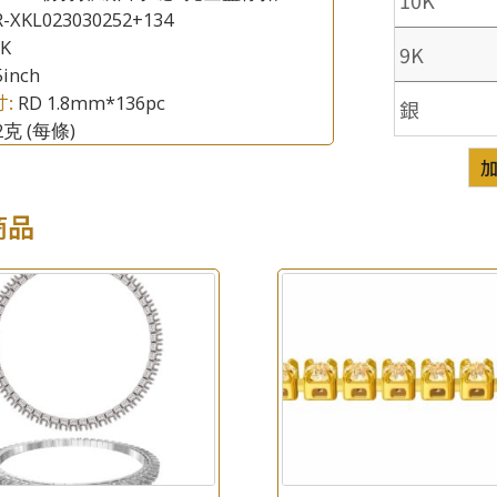
R-XKL023030252+134
8K
9K
5inch
寸:
RD 1.8mm*136pc
銀
.2克
(每條)
商品
×
產品查詢
*
你的名字
公司名稱
*
e-mail