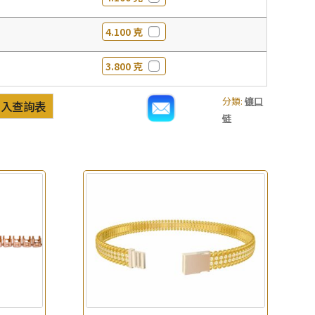
4.100 克
3.800 克
分類:
镶口
加入查詢表
链