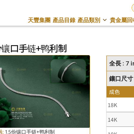
天豐集團
產品目錄
產品類別
貴金屬回
5份镶口手链+鸭利制
全長 : 7 i
鑲口尺寸 :
成色
18K
14K
稱:
1.5份镶口手链+鸭利制
10K