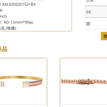
R-XKL025025152+BX
8K
9K
inch
寸:
RD 1.5mm*99pc
銀
.6克
(每條)
商品
×
產品查詢
*
你的名字
公司名稱
*
e-mail