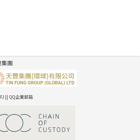
豐集團
TFJ || QQ企業郵箱
*
你的名字
公司名稱