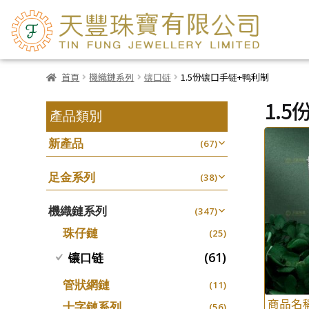
首頁
機織鏈系列
镶口链
1.5份镶口手链+鸭利制
1.
產品類別
新產品
(67)
足金系列
(38)
機織鏈系列
(347)
珠仔鏈
(25)
(61)
镶口链
管狀網鏈
(11)
商品名
十字鏈系列
(56)