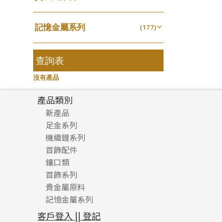
無孔光身珠
(7)
龍蝦扣系列
(93)
千足金
焊片及鐳射綫
空心耳環
(18)
(2)
鑲口戒指
(27)
美拍系列
(16)
(16)
空心光身珠
(5)
鴨俐制系列
(18)
記憶金屬系列
空心車花管
(177)
空心车花管首饰链
(19)
鑲口手鏈系列
(15)
耳針系列
(146)
(6)
無孔批花珠
(5)
字印牌系列
(21)
記憶戒指
其他
(30)
空心手鐲系列
(104)
(8)
耳環扣系列
(29)
空心批花珠
(22)
字母吊墜
(20)
拉簧珠珠手鏈
查詢表
(53)
牛仔鏈
(37)
耳綫/耳鈎系列
(25)
相盒吊墜
(11)
記憶鈦手鐲
(94)
沒有產品
耳環爪頭
(29)
項鏈吊墜
(102)
耳環
(71)
產品類別
生肖吊墜
(27)
新產品
管扣系列
(4)
足金系列
星座吊墜
(12)
機織鏈系列
足金配件
水泡扣
首飾配件
珠仔鏈
(17)
鑲口類
镶口链
耳環類配件
珠扣
(45)
首飾系列
管狀網鏈
鏈類配件
四爪頭系列
卷迫系列
貴金屬原料
十字車花鏈系列
其他類配件
六爪頭系列
手镯系列
螺絲迫系列
動感車花吊墜
記憶金屬系列
十字閃O鏈系列
珠類配件
車花片
戒指系列
千足金
梅花迫系列
調節珠系列
珠盤系列
十字錘打鏈系列
動感車花片
空心耳環
記憶戒指
平臺迫系列
生圈扣系列
袖口鈕系列
無孔光身珠
客戶登入 || 登記