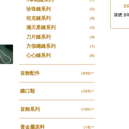
BR
珍珠鏈系列
(3)
貨號:
BR
坦克鏈系列
(9)
滿天星鏈系列
(2)
刀片鏈系列
(4)
方假繩鏈系列
(1)
心心鏈系列
(6)
首飾配件
(990)
耳環類配件
(341)
鑲口類
卷迫系列
(289)
(13)
鏈類配件
(462)
四爪頭系列
螺絲迫系列
(20)
(15)
動感車花吊墜
(65)
其他類配件
首飾系列
(161)
六爪頭系列
(105)
梅花迫系列
(41)
(19)
調節珠系列
(23)
珠盤系列
手镯系列
(16)
車花片
(8)
平臺迫系列
(35)
(74)
珠類配件
(39)
生圈扣系列
(13)
貴金屬原料
袖口鈕系列
戒指系列
(18)
(7)
動感車花片
(8)
綫拍系列
(20)
(42)