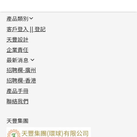
產品類別
新產品
客戶登入 || 登記
足金系列
天豐設計
機織鏈系列
足金配件
企業責任
首飾配件
珠仔鏈
鑲口類
镶口链
耳環類配件
最新消息
首飾系列
管狀網鏈
鏈類配件
四爪頭系列
卷迫系列
最新消息
招聘欄-廣州
貴金屬原料
十字車花鏈系列
其他類配件
六爪頭系列
手镯系列
螺絲迫系列
動感車花吊墜
公益活動
(6)
招聘欄-香港
記憶金屬系列
十字閃O鏈系列
珠類配件
車花片
戒指系列
千足金
梅花迫系列
調節珠系列
珠盤系列
各項證書
(2)
十字錘打鏈系列
動感車花片
空心耳環
記憶戒指
平臺迫系列
生圈扣系列
袖口鈕系列
無孔光身珠
產品手冊
相片集
(9)
側身車花鏈系列
鑲口戒指
空心车花管首饰链
拉簧珠珠手鏈
綫拍系列
龍蝦扣系列
焊片及鐳射綫
空心光身珠
展覽會資訊
(19)
聯絡我們
側身鏈系列
鑲口手鏈系列
空心手鐲系列
記憶鈦手鐲
美拍系列
鴨俐制系列
空心車花管
無孔批花珠
最新產品資訊
(14)
肖邦鏈系列
牛仔鏈
耳針系列
字印牌系列
其他
空心批花珠
產品發明及專利
(9)
雙十字鏈系列
耳環扣系列
字母吊墜
天豐集團
水波鏈系列
耳綫/耳鈎系列
相盒吊墜
蛇骨鏈系列
耳環爪頭
項鏈吊墜