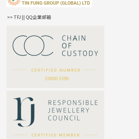
鏈尾系列
耳環
生肖吊墜
盒子鏈系列
管扣系列
>> TFJ || QQ企業郵箱
嘴唇鏈系列
星座吊墜
竹節鏈系列
水泡扣
S車花鏈系列
珠扣
珍珠鏈系列
坦克鏈系列
滿天星鏈系列
*
你的名字
刀片鏈系列
方假繩鏈系列
公司名稱
心心鏈系列
*
e-mail
*
聯絡電話