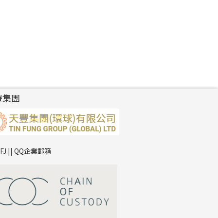
豐集團
TFJ || QQ企業郵箱
*
你的名字
公司名稱