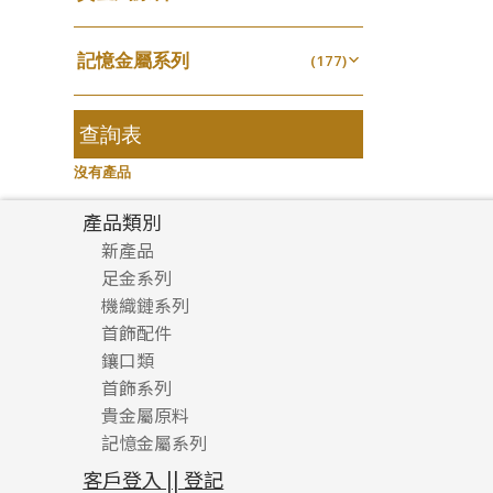
無孔光身珠
(7)
龍蝦扣系列
(93)
千足金
焊片及鐳射綫
空心耳環
(18)
(2)
鑲口戒指
(27)
美拍系列
(16)
(16)
空心光身珠
(5)
鴨俐制系列
(18)
記憶金屬系列
空心車花管
(177)
空心车花管首饰链
(19)
鑲口手鏈系列
(15)
耳針系列
(146)
(6)
無孔批花珠
(5)
字印牌系列
(21)
記憶戒指
其他
(30)
空心手鐲系列
(104)
(8)
耳環扣系列
(29)
空心批花珠
(22)
字母吊墜
(20)
拉簧珠珠手鏈
查詢表
(53)
牛仔鏈
(37)
耳綫/耳鈎系列
(25)
相盒吊墜
(11)
記憶鈦手鐲
(94)
沒有產品
耳環爪頭
(29)
項鏈吊墜
(102)
耳環
(71)
產品類別
生肖吊墜
(27)
新產品
管扣系列
(4)
足金系列
星座吊墜
(12)
機織鏈系列
足金配件
水泡扣
首飾配件
珠仔鏈
(17)
鑲口類
镶口链
耳環類配件
珠扣
(45)
首飾系列
管狀網鏈
鏈類配件
四爪頭系列
卷迫系列
貴金屬原料
十字車花鏈系列
其他類配件
六爪頭系列
手镯系列
螺絲迫系列
動感車花吊墜
記憶金屬系列
十字閃O鏈系列
珠類配件
車花片
戒指系列
千足金
梅花迫系列
調節珠系列
珠盤系列
十字錘打鏈系列
動感車花片
空心耳環
記憶戒指
平臺迫系列
生圈扣系列
袖口鈕系列
無孔光身珠
客戶登入 || 登記