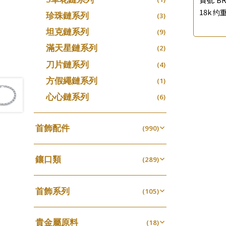
18k 约重
珍珠鏈系列
(3)
坦克鏈系列
(9)
滿天星鏈系列
(2)
刀片鏈系列
(4)
方假繩鏈系列
(1)
心心鏈系列
(6)
首飾配件
(990)
耳環類配件
(341)
鑲口類
卷迫系列
(289)
(13)
鏈類配件
(462)
四爪頭系列
螺絲迫系列
(20)
(15)
動感車花吊墜
(65)
其他類配件
首飾系列
(161)
六爪頭系列
(105)
梅花迫系列
(41)
(19)
調節珠系列
(23)
珠盤系列
手镯系列
(16)
車花片
(8)
平臺迫系列
(35)
(74)
珠類配件
(39)
生圈扣系列
(13)
貴金屬原料
袖口鈕系列
戒指系列
(18)
(7)
動感車花片
(8)
綫拍系列
(20)
(42)