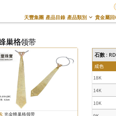
天豐集團
產品目錄
產品類別
貴金屬回
蜂巢格领带
石數 : RD
成色
18K
14K
10K
稱:
光金蜂巢格领带
9K