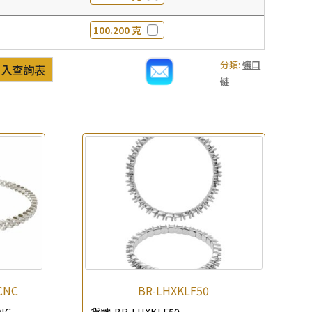
100.200 克
分類:
镶口
加入查詢表
链
CNC
BR-LHXKLF50
NC
貨號:
BR-LHXKLF50