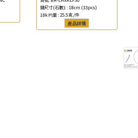
鏈尺寸(石數): :
18cm (33pcs)
18k 约重 :
25.5克 /件
產品詳情