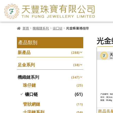
首頁
機織鏈系列
镶口链
光金蜂巢格领带
光金
產品類別
新產品
(288)
足金系列
(38)
機織鏈系列
(347)
珠仔鏈
(25)
(61)
镶口链
管狀網鏈
(11)
商品名
十字鏈系列
(56)