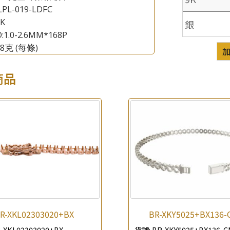
LPL-019-LDFC
8K
銀
:1.0-2.6MM*168P
48克
(每條)
商品
×
產品查詢
*
你的名字
公司名稱
R-XKL02303020+BX
BR-XKY5025+BX136-
*
e-mail
-XKL02303020+BX
貨號:
BR-XKY5025+BX136-C