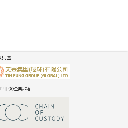
豐集團
TFJ || QQ企業郵箱
*
你的名字
公司名稱