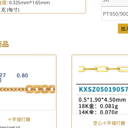
寬度:
0.325mm*1.65mm
.1克
(每寸)
PT950/90
加
商品
×
產品查詢
*
你的名字
公司名稱
十字捶打鏈
*
e-mail
空心十字捶打鏈
080320S27