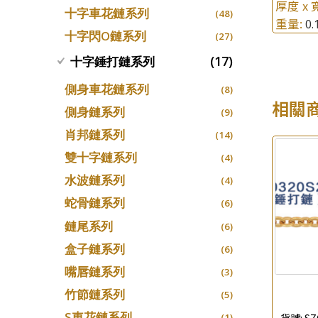
厚度 x 
十字車花鏈系列
(48)
重量:
0
十字閃O鏈系列
(27)
(17)
十字錘打鏈系列
側身車花鏈系列
(8)
相關
側身鏈系列
(9)
肖邦鏈系列
(14)
雙十字鏈系列
(4)
水波鏈系列
(4)
蛇骨鏈系列
(6)
鏈尾系列
(6)
盒子鏈系列
(6)
嘴唇鏈系列
(3)
竹節鏈系列
(5)
S車花鏈系列
貨號:
SZ
(1)