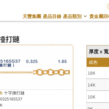
天豐集團
產品目錄
產品類別
貴金屬回
捶打鏈
厚度 x 寬
成色
18K
14K
稱:
十字捶打鏈
10K
0325165S37
8K
9K