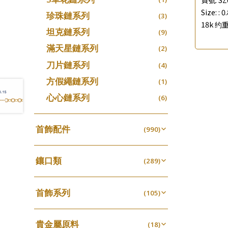
Size: :
0
珍珠鏈系列
(3)
18k 约重
坦克鏈系列
(9)
滿天星鏈系列
(2)
刀片鏈系列
(4)
方假繩鏈系列
(1)
心心鏈系列
(6)
首飾配件
(990)
耳環類配件
(341)
鑲口類
卷迫系列
(289)
(13)
鏈類配件
(462)
四爪頭系列
螺絲迫系列
(20)
(15)
動感車花吊墜
(65)
其他類配件
首飾系列
(161)
六爪頭系列
(105)
梅花迫系列
(41)
(19)
調節珠系列
(23)
珠盤系列
手镯系列
(16)
車花片
(8)
平臺迫系列
(35)
(74)
珠類配件
(39)
生圈扣系列
(13)
貴金屬原料
袖口鈕系列
戒指系列
(18)
(7)
動感車花片
(8)
綫拍系列
(20)
(42)