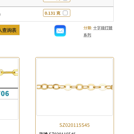
0.131 克
0
分類:
十字錘打鏈
入查詢表
系列
SZ020115S45
貨號:
SZ020115S45