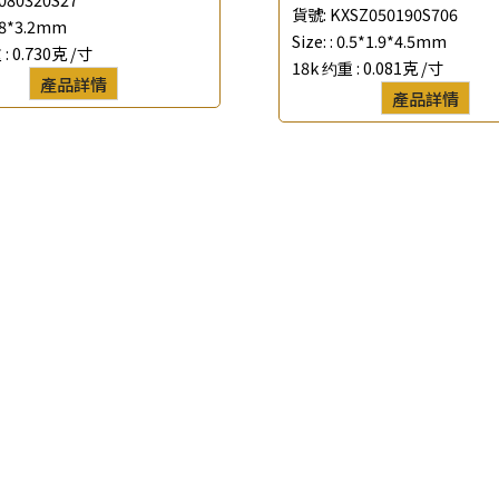
貨號:
KXSZ050190S706
.8*3.2mm
*
聯絡電話
Size: :
0.5*1.9*4.5mm
 :
0.730克 /寸
18k 约重 :
0.081克 /寸
產品詳情
查詢以下產品
產品詳情