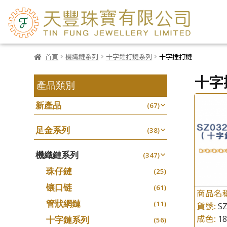
首頁
機織鏈系列
十字錘打鏈系列
十字捶打鏈
十字
產品類別
新產品
(67)
足金系列
(38)
機織鏈系列
(347)
珠仔鏈
(25)
镶口链
(61)
商品名
管狀網鏈
(11)
貨號:
SZ
成色:
1
十字鏈系列
(56)