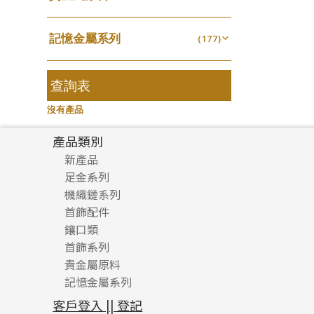
無孔光身珠
(7)
龍蝦扣系列
(93)
千足金
焊片及鐳射綫
空心耳環
(18)
(2)
鑲口戒指
(27)
美拍系列
(16)
(16)
空心光身珠
(5)
鴨俐制系列
(18)
記憶金屬系列
空心車花管
(177)
空心车花管首饰链
(19)
鑲口手鏈系列
(15)
耳針系列
(146)
(6)
無孔批花珠
(5)
字印牌系列
(21)
記憶戒指
其他
(30)
空心手鐲系列
(104)
(8)
耳環扣系列
(29)
空心批花珠
(22)
字母吊墜
(20)
拉簧珠珠手鏈
查詢表
(53)
牛仔鏈
(37)
耳綫/耳鈎系列
(25)
相盒吊墜
(11)
記憶鈦手鐲
(94)
沒有產品
耳環爪頭
(29)
項鏈吊墜
(102)
耳環
(71)
產品類別
生肖吊墜
(27)
新產品
管扣系列
(4)
足金系列
星座吊墜
(12)
機織鏈系列
足金配件
水泡扣
首飾配件
珠仔鏈
(17)
鑲口類
镶口链
耳環類配件
珠扣
(45)
首飾系列
管狀網鏈
鏈類配件
四爪頭系列
卷迫系列
貴金屬原料
十字車花鏈系列
其他類配件
六爪頭系列
手镯系列
螺絲迫系列
動感車花吊墜
記憶金屬系列
十字閃O鏈系列
珠類配件
車花片
戒指系列
千足金
梅花迫系列
調節珠系列
珠盤系列
十字錘打鏈系列
動感車花片
空心耳環
記憶戒指
平臺迫系列
生圈扣系列
袖口鈕系列
無孔光身珠
客戶登入 || 登記