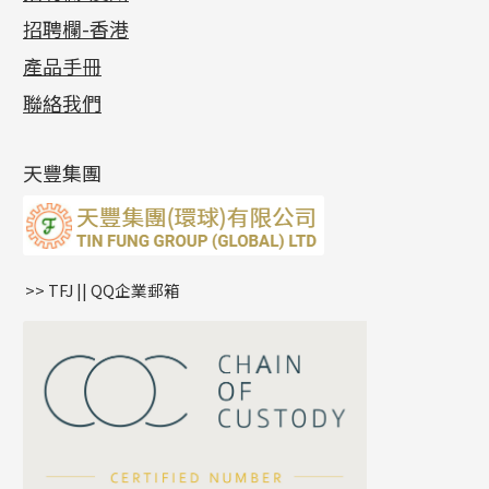
公益活動
(6)
招聘欄-香港
記憶金屬系列
十字閃O鏈系列
珠類配件
車花片
戒指系列
千足金
梅花迫系列
調節珠系列
珠盤系列
各項證書
(2)
十字錘打鏈系列
動感車花片
空心耳環
記憶戒指
平臺迫系列
生圈扣系列
袖口鈕系列
無孔光身珠
產品手冊
相片集
(9)
側身車花鏈系列
鑲口戒指
空心车花管首饰链
拉簧珠珠手鏈
綫拍系列
龍蝦扣系列
焊片及鐳射綫
空心光身珠
展覽會資訊
(19)
聯絡我們
側身鏈系列
鑲口手鏈系列
空心手鐲系列
記憶鈦手鐲
美拍系列
鴨俐制系列
空心車花管
無孔批花珠
最新產品資訊
(14)
肖邦鏈系列
牛仔鏈
耳針系列
字印牌系列
其他
空心批花珠
產品發明及專利
(9)
雙十字鏈系列
耳環扣系列
字母吊墜
天豐集團
水波鏈系列
耳綫/耳鈎系列
相盒吊墜
蛇骨鏈系列
耳環爪頭
項鏈吊墜
鏈尾系列
耳環
生肖吊墜
盒子鏈系列
管扣系列
>> TFJ || QQ企業郵箱
嘴唇鏈系列
星座吊墜
竹節鏈系列
水泡扣
S車花鏈系列
珠扣
珍珠鏈系列
坦克鏈系列
滿天星鏈系列
*
你的名字
刀片鏈系列