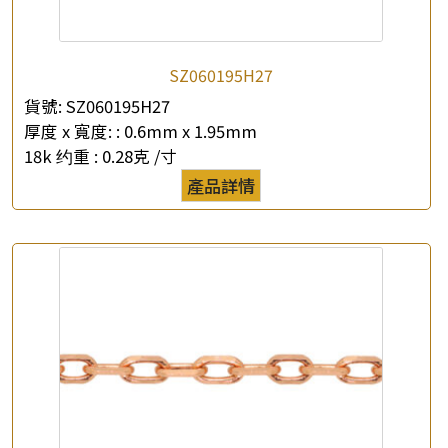
SZ060195H27
×
貨號:
SZ060195H27
產品查詢
厚度 x 寬度: :
0.6mm x 1.95mm
18k 约重 :
0.28克 /寸
*
你的名字
產品詳情
公司名稱
*
e-mail
*
聯絡電話
查詢以下產品