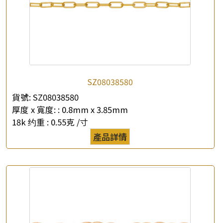
×
產品查詢
SZ08038580
*
你的名字
貨號:
SZ08038580
厚度 x 寬度: :
0.8mm x 3.85mm
公司名稱
18k 约重 :
0.55克 /寸
產品詳情
*
e-mail
*
聯絡電話
查詢以下產品