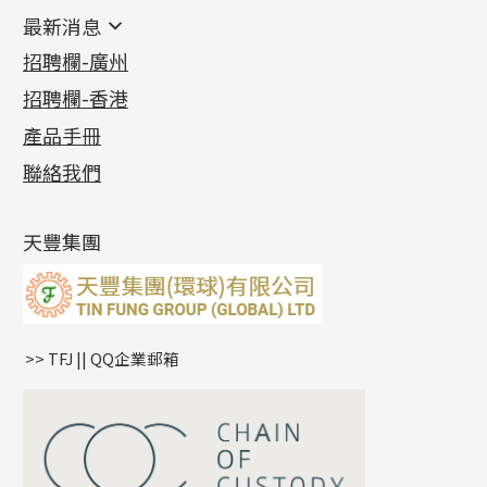
鑲口類
镶口链
耳環類配件
最新消息
首飾系列
管狀網鏈
鏈類配件
四爪頭系列
卷迫系列
最新消息
招聘欄-廣州
貴金屬原料
十字車花鏈系列
其他類配件
六爪頭系列
手镯系列
螺絲迫系列
動感車花吊墜
公益活動
(6)
招聘欄-香港
記憶金屬系列
十字閃O鏈系列
珠類配件
車花片
戒指系列
千足金
梅花迫系列
調節珠系列
珠盤系列
各項證書
(2)
十字錘打鏈系列
動感車花片
空心耳環
記憶戒指
平臺迫系列
生圈扣系列
袖口鈕系列
無孔光身珠
產品手冊
相片集
(9)
側身車花鏈系列
鑲口戒指
空心车花管首饰链
拉簧珠珠手鏈
綫拍系列
龍蝦扣系列
焊片及鐳射綫
空心光身珠
展覽會資訊
(19)
聯絡我們
側身鏈系列
鑲口手鏈系列
空心手鐲系列
記憶鈦手鐲
美拍系列
鴨俐制系列
空心車花管
無孔批花珠
最新產品資訊
(14)
肖邦鏈系列
牛仔鏈
耳針系列
字印牌系列
其他
空心批花珠
產品發明及專利
(9)
雙十字鏈系列
耳環扣系列
字母吊墜
天豐集團
水波鏈系列
耳綫/耳鈎系列
相盒吊墜
蛇骨鏈系列
耳環爪頭
項鏈吊墜
鏈尾系列
耳環
生肖吊墜
盒子鏈系列
管扣系列
>> TFJ || QQ企業郵箱
嘴唇鏈系列
星座吊墜
竹節鏈系列
水泡扣
S車花鏈系列
珠扣
珍珠鏈系列
坦克鏈系列