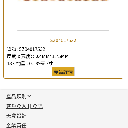
SZ04017532
貨號:
SZ04017532
厚度 x 寬度: :
0.4MM*1.75MM
18k 约重 :
0.189克 /寸
產品詳情
產品類別
新產品
客戶登入 || 登記
足金系列
天豐設計
機織鏈系列
足金配件
企業責任
首飾配件
珠仔鏈