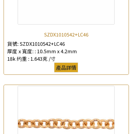
×
SZDX1010542+LC46
產品查詢
貨號:
SZDX1010542+LC46
*
你的名字
厚度 x 寬度: :
10.5mm x 4.2mm
18k 约重 :
1.643克 /寸
公司名稱
產品詳情
*
e-mail
*
聯絡電話
查詢以下產品