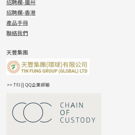
最新消息
招聘欄-廣州
貴金屬原料
十字車花鏈系列
其他類配件
六爪頭系列
手镯系列
螺絲迫系列
動感車花吊墜
公益活動
(6)
招聘欄-香港
記憶金屬系列
十字閃O鏈系列
珠類配件
車花片
戒指系列
千足金
梅花迫系列
調節珠系列
珠盤系列
各項證書
(2)
十字錘打鏈系列
動感車花片
空心耳環
記憶戒指
平臺迫系列
生圈扣系列
袖口鈕系列
無孔光身珠
產品手冊
相片集
(9)
側身車花鏈系列
鑲口戒指
空心车花管首饰链
拉簧珠珠手鏈
綫拍系列
龍蝦扣系列
焊片及鐳射綫
空心光身珠
展覽會資訊
(19)
聯絡我們
側身鏈系列
鑲口手鏈系列
空心手鐲系列
記憶鈦手鐲
美拍系列
鴨俐制系列
空心車花管
無孔批花珠
最新產品資訊
(14)
肖邦鏈系列
牛仔鏈
耳針系列
字印牌系列
其他
空心批花珠
產品發明及專利
(9)
雙十字鏈系列
耳環扣系列
字母吊墜
天豐集團
水波鏈系列
耳綫/耳鈎系列
相盒吊墜
蛇骨鏈系列
耳環爪頭
項鏈吊墜
鏈尾系列
耳環
生肖吊墜
盒子鏈系列
管扣系列
>> TFJ || QQ企業郵箱
嘴唇鏈系列
星座吊墜
竹節鏈系列
水泡扣
S車花鏈系列
珠扣
珍珠鏈系列
坦克鏈系列
滿天星鏈系列
*
你的名字
刀片鏈系列