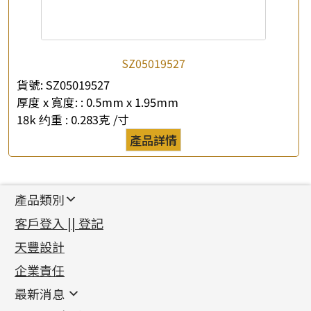
SZ05019527
貨號:
SZ05019527
厚度 x 寬度: :
0.5mm x 1.95mm
18k 约重 :
0.283克 /寸
產品詳情
產品類別
新產品
客戶登入 || 登記
足金系列
天豐設計
機織鏈系列
足金配件
企業責任
首飾配件
珠仔鏈
鑲口類
镶口链
耳環類配件
最新消息
首飾系列
管狀網鏈
鏈類配件
四爪頭系列
卷迫系列