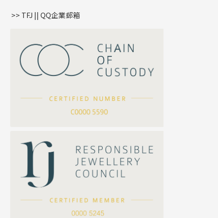
盒子鏈系列
管扣系列
>> TFJ || QQ企業郵箱
嘴唇鏈系列
星座吊墜
竹節鏈系列
水泡扣
S車花鏈系列
珠扣
珍珠鏈系列
坦克鏈系列
滿天星鏈系列
*
你的名字
刀片鏈系列
方假繩鏈系列
公司名稱
心心鏈系列
*
e-mail
*
聯絡電話