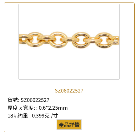
*
你的名字
公司名稱
*
e-mail
*
聯絡電話
查詢以下產品
SZ06022527
貨號:
SZ06022527
厚度 x 寬度: :
0.6*2.25mm
18k 约重 :
0.399克 /寸
產品詳情