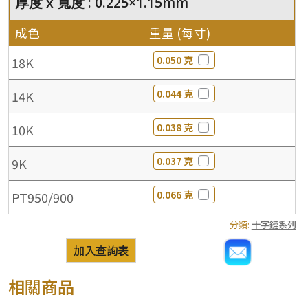
厚度 x 寬度 : 0.225×1.15mm
成色
重量 (每寸)
0.050 克
18K
0.044 克
14K
0.038 克
10K
0.037 克
9K
0.066 克
PT950/900
分類:
十字鏈系列
加入查詢表
相關商品