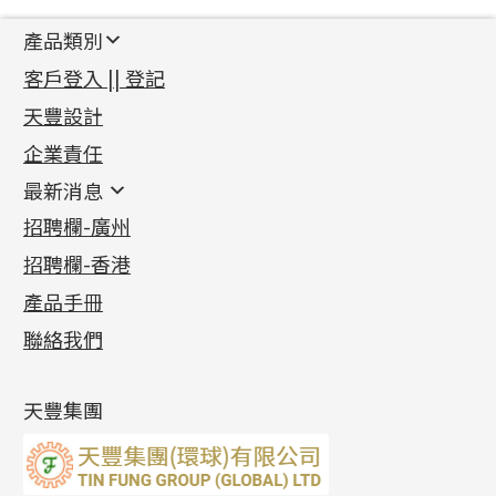
產品類別
新產品
客戶登入 || 登記
足金系列
天豐設計
機織鏈系列
足金配件
企業責任
首飾配件
珠仔鏈
鑲口類
镶口链
耳環類配件
最新消息
首飾系列
管狀網鏈
鏈類配件
四爪頭系列
卷迫系列
最新消息
招聘欄-廣州
貴金屬原料
十字車花鏈系列
其他類配件
六爪頭系列
手镯系列
螺絲迫系列
動感車花吊墜
公益活動
(6)
招聘欄-香港
記憶金屬系列
十字閃O鏈系列
珠類配件
車花片
戒指系列
千足金
梅花迫系列
調節珠系列
珠盤系列
各項證書
(2)
十字錘打鏈系列
動感車花片
空心耳環
記憶戒指
平臺迫系列
生圈扣系列
袖口鈕系列
無孔光身珠
產品手冊
相片集
(9)
側身車花鏈系列
鑲口戒指
空心车花管首饰链
拉簧珠珠手鏈
綫拍系列
龍蝦扣系列
焊片及鐳射綫
空心光身珠
展覽會資訊
(19)
聯絡我們
側身鏈系列
鑲口手鏈系列
空心手鐲系列
記憶鈦手鐲
美拍系列
鴨俐制系列
空心車花管
無孔批花珠
最新產品資訊
(14)
肖邦鏈系列
牛仔鏈
耳針系列
字印牌系列
其他
空心批花珠
產品發明及專利
(9)
雙十字鏈系列
耳環扣系列
字母吊墜
天豐集團
水波鏈系列
耳綫/耳鈎系列
相盒吊墜
蛇骨鏈系列
耳環爪頭
項鏈吊墜
鏈尾系列
耳環
生肖吊墜