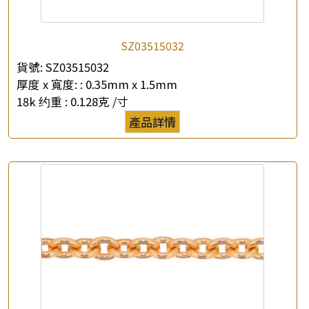
SZ03515032
貨號:
SZ03515032
×
產品查詢
厚度 x 寬度: :
0.35mm x 1.5mm
18k 约重 :
0.128克 /寸
*
你的名字
產品詳情
公司名稱
*
e-mail
*
聯絡電話
查詢以下產品