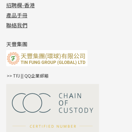
公益活動
(6)
招聘欄-香港
記憶金屬系列
十字閃O鏈系列
珠類配件
車花片
戒指系列
千足金
梅花迫系列
調節珠系列
珠盤系列
各項證書
(2)
十字錘打鏈系列
動感車花片
空心耳環
記憶戒指
平臺迫系列
生圈扣系列
袖口鈕系列
無孔光身珠
產品手冊
相片集
(9)
側身車花鏈系列
鑲口戒指
空心车花管首饰链
拉簧珠珠手鏈
綫拍系列
龍蝦扣系列
焊片及鐳射綫
空心光身珠
展覽會資訊
(19)
聯絡我們
側身鏈系列
鑲口手鏈系列
空心手鐲系列
記憶鈦手鐲
美拍系列
鴨俐制系列
空心車花管
無孔批花珠
最新產品資訊
(14)
肖邦鏈系列
牛仔鏈
耳針系列
字印牌系列
其他
空心批花珠
產品發明及專利
(9)
雙十字鏈系列
耳環扣系列
字母吊墜
天豐集團
水波鏈系列
耳綫/耳鈎系列
相盒吊墜
蛇骨鏈系列
耳環爪頭
項鏈吊墜
鏈尾系列
耳環
生肖吊墜
盒子鏈系列
管扣系列
>> TFJ || QQ企業郵箱
嘴唇鏈系列
星座吊墜
竹節鏈系列
水泡扣
S車花鏈系列
珠扣
珍珠鏈系列
坦克鏈系列
滿天星鏈系列
*
你的名字
刀片鏈系列
方假繩鏈系列