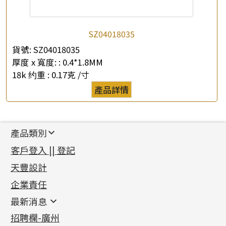
SZ04018035
貨號:
SZ04018035
厚度 x 寬度: :
0.4*1.8MM
18k 约重 :
0.17克 /寸
產品詳情
產品類別
新產品
客戶登入 || 登記
足金系列
天豐設計
機織鏈系列
足金配件
企業責任
首飾配件
珠仔鏈
鑲口類
镶口链
耳環類配件
最新消息
首飾系列
管狀網鏈
鏈類配件
四爪頭系列
卷迫系列
最新消息
招聘欄-廣州
貴金屬原料
十字車花鏈系列
其他類配件
六爪頭系列
手镯系列
螺絲迫系列
動感車花吊墜