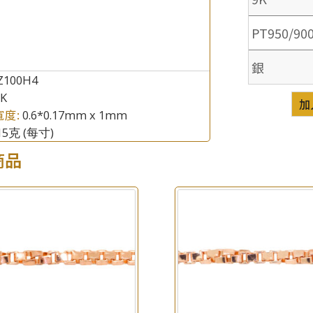
PT950/90
銀
Z100H4
8K
加
寬度:
0.6*0.17mm x 1mm
.15克
(每寸)
商品
×
產品查詢
*
你的名字
公司名稱
*
e-mail