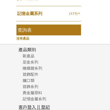
無孔光身珠
(7)
龍蝦扣系列
(93)
千足金
焊片及鐳射綫
空心耳環
(16)
(2)
鑲口戒指
(27)
美拍系列
(16)
(16)
空心光身珠
(5)
鴨俐制系列
(18)
記憶金屬系列
空心車花管
(177)
空心车花管首饰链
(19)
鑲口手鏈系列
(15)
耳針系列
(146)
(6)
無孔批花珠
(5)
字印牌系列
(21)
記憶戒指
其他
(30)
空心手鐲系列
(104)
(8)
耳環扣系列
(29)
空心批花珠
(21)
字母吊墜
(20)
拉簧珠珠手鏈
查詢表
(53)
牛仔鏈
(37)
耳綫/耳鈎系列
(25)
相盒吊墜
(11)
記憶鈦手鐲
(94)
沒有產品
耳環爪頭
(29)
項鏈吊墜
(101)
耳環
(71)
產品類別
生肖吊墜
(26)
新產品
管扣系列
(4)
足金系列
星座吊墜
(12)
機織鏈系列
足金配件
水泡扣
首飾配件
珠仔鏈
(17)
鑲口類
镶口链
耳環類配件
珠扣
(45)
首飾系列
管狀網鏈
鏈類配件
四爪頭系列
卷迫系列
貴金屬原料
十字車花鏈系列
其他類配件
六爪頭系列
手镯系列
螺絲迫系列
動感車花吊墜
記憶金屬系列
十字閃O鏈系列
珠類配件
車花片
戒指系列
千足金
梅花迫系列
調節珠系列
珠盤系列
十字錘打鏈系列
動感車花片
空心耳環
記憶戒指
平臺迫系列
生圈扣系列
袖口鈕系列
無孔光身珠
客戶登入 || 登記