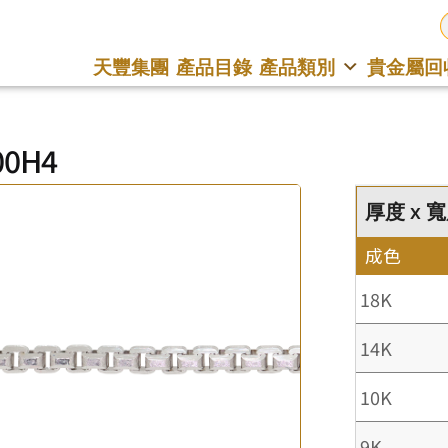
天豐集團
產品目錄
產品類別
貴金屬回
00H4
厚度 x 寬度
成色
18K
14K
10K
9K