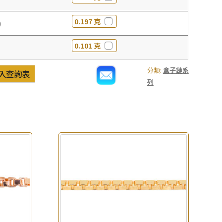
0.197 克
0
0.101 克
分類:
盒子鏈系
入查詢表
列