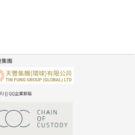
豐集團
TFJ || QQ企業郵箱
*
你的名字
公司名稱