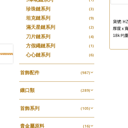
珍珠鏈系列
(3)
坦克鏈系列
(9)
貨號:
HZ
滿天星鏈系列
(2)
厚度 x 寬
18k 约重
刀片鏈系列
(4)
方假繩鏈系列
(1)
心心鏈系列
(6)
首飾配件
(987)
耳環類配件
(341)
鑲口類
卷迫系列
(289)
(13)
鏈類配件
(460)
四爪頭系列
螺絲迫系列
(20)
(15)
動感車花吊墜
(65)
其他類配件
首飾系列
(161)
六爪頭系列
(105)
梅花迫系列
(41)
(19)
調節珠系列
(23)
珠盤系列
手镯系列
(16)
車花片
(8)
平臺迫系列
(35)
(74)
珠類配件
(38)
生圈扣系列
(13)
貴金屬原料
袖口鈕系列
戒指系列
(16)
(7)
動感車花片
(8)
綫拍系列
(20)
(42)