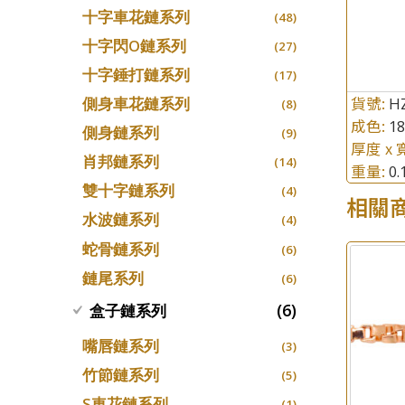
十字車花鏈系列
(48)
十字閃O鏈系列
(27)
十字錘打鏈系列
(17)
貨號:
側身車花鏈系列
H
(8)
成色:
1
側身鏈系列
(9)
厚度 x 
肖邦鏈系列
(14)
重量:
0
雙十字鏈系列
(4)
相關
水波鏈系列
(4)
蛇骨鏈系列
(6)
鏈尾系列
(6)
(6)
盒子鏈系列
嘴唇鏈系列
(3)
竹節鏈系列
(5)
S車花鏈系列
(1)