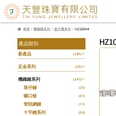
首頁
機織鏈系列
盒子鏈系列
HZ100H4
HZ1
產品類別
新產品
(285)
足金系列
(35)
機織鏈系列
(347)
珠仔鏈
(25)
镶口链
(61)
管狀網鏈
(11)
十字鏈系列
(56)