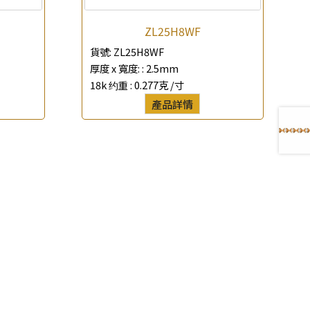
ZL25H8WF
貨號:
ZL25H8WF
厚度 x 寬度: :
2.5mm
18k 约重 :
0.277克 /寸
產品詳情