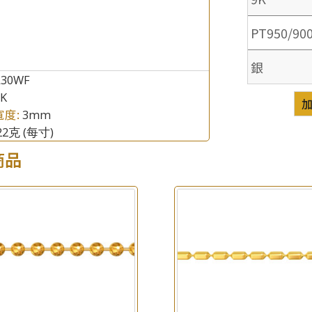
PT950/90
銀
L30WF
8K
寬度:
3mm
.22克
(每寸)
商品
×
產品查詢
*
你的名字
公司名稱
*
e-mail