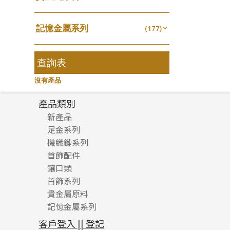
無孔光身珠
(7)
龍蝦扣系列
(93)
千足金
焊片及鐳射綫
空心耳環
(18)
(2)
鑲口戒指
(27)
美拍系列
(16)
(16)
空心光身珠
(5)
鴨俐制系列
(18)
記憶金屬系列
空心車花管
(177)
空心车花管首饰链
(19)
鑲口手鏈系列
(15)
耳針系列
(146)
(6)
無孔批花珠
(5)
字印牌系列
(21)
記憶戒指
其他
(30)
空心手鐲系列
(104)
(8)
耳環扣系列
(29)
空心批花珠
(22)
字母吊墜
(20)
拉簧珠珠手鏈
查詢表
(53)
牛仔鏈
(37)
耳綫/耳鈎系列
(25)
相盒吊墜
(11)
記憶鈦手鐲
(94)
沒有產品
耳環爪頭
(29)
項鏈吊墜
(102)
耳環
(71)
產品類別
生肖吊墜
(27)
新產品
管扣系列
(4)
足金系列
星座吊墜
(12)
機織鏈系列
足金配件
水泡扣
首飾配件
珠仔鏈
(17)
鑲口類
镶口链
耳環類配件
珠扣
(45)
首飾系列
管狀網鏈
鏈類配件
四爪頭系列
卷迫系列
貴金屬原料
十字車花鏈系列
其他類配件
六爪頭系列
手镯系列
螺絲迫系列
動感車花吊墜
記憶金屬系列
十字閃O鏈系列
珠類配件
車花片
戒指系列
千足金
梅花迫系列
調節珠系列
珠盤系列
十字錘打鏈系列
動感車花片
空心耳環
記憶戒指
平臺迫系列
生圈扣系列
袖口鈕系列
無孔光身珠
客戶登入 || 登記