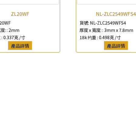
*
聯絡電話
ZL20WF
NL-ZLC2549WFS4
20WF
貨號:
NL-ZLC2549WFS4
查詢以下產品
度: :
2mm
厚度 x 寬度: :
3mm x 7.8mm
 :
0.337克 /寸
18k 约重 :
0.498克 /寸
產品詳情
產品詳情