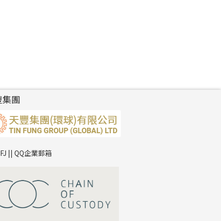
豐集團
TFJ || QQ企業郵箱
*
你的名字
公司名稱