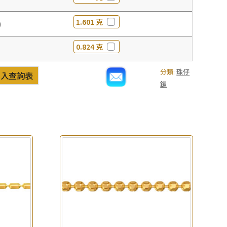
1.601 克
0
0.824 克
分類:
珠仔
加入查詢表
鏈