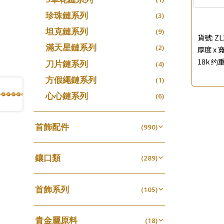
珍珠鏈系列
(3)
坦克鏈系列
(9)
貨號:
ZL
滿天星鏈系列
(2)
厚度 x 寬
18k 约重
刀片鏈系列
(4)
方假繩鏈系列
(1)
心心鏈系列
(6)
首飾配件
(990)
耳環類配件
(341)
鑲口類
卷迫系列
(289)
(13)
鏈類配件
(462)
四爪頭系列
螺絲迫系列
(20)
(15)
動感車花吊墜
(65)
其他類配件
首飾系列
(161)
六爪頭系列
(105)
梅花迫系列
(41)
(19)
調節珠系列
(23)
珠盤系列
手镯系列
(16)
車花片
(8)
平臺迫系列
(35)
(74)
珠類配件
(39)
生圈扣系列
(13)
貴金屬原料
袖口鈕系列
戒指系列
(18)
(7)
動感車花片
(8)
綫拍系列
(20)
(42)