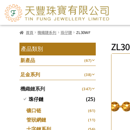
首頁
機織鏈系列
珠仔鏈
ZL30WF
ZL3
產品類別
新產品
(67)
足金系列
(38)
機織鏈系列
(347)
(25)
珠仔鏈
镶口链
(61)
管狀網鏈
(11)
十字鏈系列
(56)