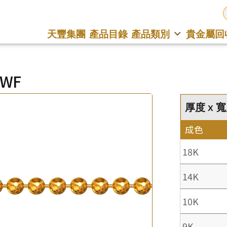
天豐集團
產品目錄
產品類別
貴金屬回
0WF
厚度 x 寬
成色
18K
14K
10K
9K