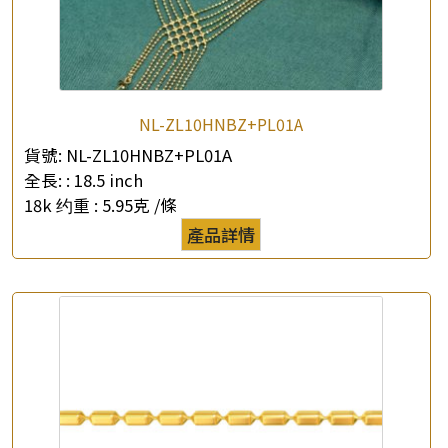
NL-ZL10HNBZ+PL01A
×
產品查詢
貨號:
NL-ZL10HNBZ+PL01A
全長: :
18.5 inch
*
你的名字
18k 约重 :
5.95克 /條
產品詳情
公司名稱
*
e-mail
*
聯絡電話
查詢以下產品