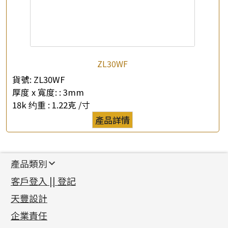
ZL30WF
貨號:
ZL30WF
厚度 x 寬度: :
3mm
18k 约重 :
1.22克 /寸
產品詳情
產品類別
新產品
客戶登入 || 登記
足金系列
天豐設計
機織鏈系列
足金配件
企業責任
首飾配件
珠仔鏈
鑲口類
镶口链
耳環類配件