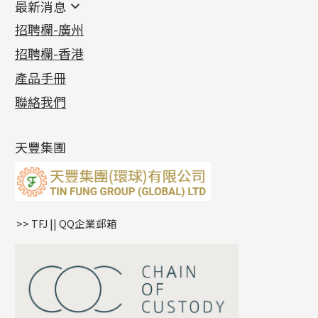
最新消息
首飾系列
管狀網鏈
鏈類配件
四爪頭系列
卷迫系列
最新消息
招聘欄-廣州
貴金屬原料
十字車花鏈系列
其他類配件
六爪頭系列
手镯系列
螺絲迫系列
動感車花吊墜
公益活動
(6)
招聘欄-香港
記憶金屬系列
十字閃O鏈系列
珠類配件
車花片
戒指系列
千足金
梅花迫系列
調節珠系列
珠盤系列
各項證書
(2)
十字錘打鏈系列
動感車花片
空心耳環
記憶戒指
平臺迫系列
生圈扣系列
袖口鈕系列
無孔光身珠
產品手冊
相片集
(9)
側身車花鏈系列
鑲口戒指
空心车花管首饰链
拉簧珠珠手鏈
綫拍系列
龍蝦扣系列
焊片及鐳射綫
空心光身珠
展覽會資訊
(19)
聯絡我們
側身鏈系列
鑲口手鏈系列
空心手鐲系列
記憶鈦手鐲
美拍系列
鴨俐制系列
空心車花管
無孔批花珠
最新產品資訊
(14)
肖邦鏈系列
牛仔鏈
耳針系列
字印牌系列
其他
空心批花珠
產品發明及專利
(9)
雙十字鏈系列
耳環扣系列
字母吊墜
天豐集團
水波鏈系列
耳綫/耳鈎系列
相盒吊墜
蛇骨鏈系列
耳環爪頭
項鏈吊墜
鏈尾系列
耳環
生肖吊墜
盒子鏈系列
管扣系列
>> TFJ || QQ企業郵箱
嘴唇鏈系列
星座吊墜
竹節鏈系列
水泡扣
S車花鏈系列
珠扣
珍珠鏈系列
坦克鏈系列