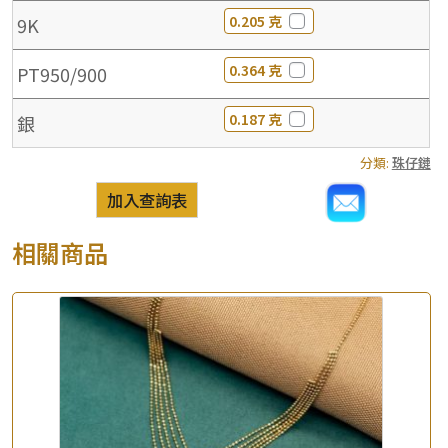
0.205 克
9K
0.364 克
PT950/900
0.187 克
銀
分類:
珠仔鏈
加入查詢表
相關商品