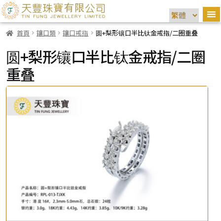
首頁
鑲口類
鑲口戒指
圆+梨形镶口半比钛金戒指/二圈重叠
圆+梨形镶口半比钛金戒指/二圈
重叠