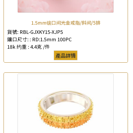
1.5mm镶口间光金戒指/斜间/5排
×
產品查詢
貨號:
RBL-GJXKY15-XJP5
鑲口尺寸: :
RD:1.5mm 100PC
*
你的名字
18k 约重 :
4.4克 /件
產品詳情
公司名稱
*
e-mail
*
聯絡電話
查詢以下產品