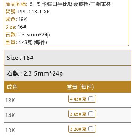
商品名稱:
圆+梨形镶口半比钛金戒指/二圈重叠
貨號:
RPL-013-TJXK
成色:
18K
Size:
16#
石數:
2.3-5mm*24p
重量:
4.43克
(每件)
Size : 16#
石數 : 2.3-5mm*24p
成色
重量 (每件)
4.430 克
18K
3.850 克
14K
3.280 克
10K