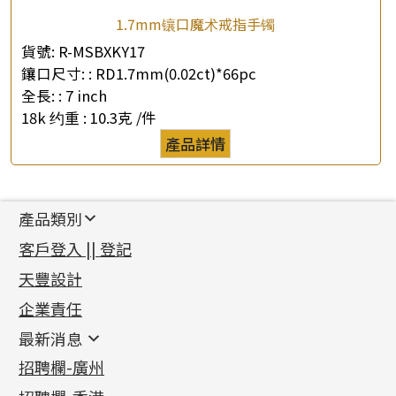
1.7mm镶口魔术戒指手镯
貨號:
R-MSBXKY17
鑲口尺寸: :
RD1.7mm(0.02ct)*66pc
全長: :
7 inch
18k 约重 :
10.3克 /件
產品詳情
產品類別
新產品
客戶登入 || 登記
足金系列
天豐設計
機織鏈系列
足金配件
企業責任
首飾配件
珠仔鏈
鑲口類
镶口链
耳環類配件
最新消息
首飾系列
管狀網鏈
鏈類配件
四爪頭系列
卷迫系列
最新消息
招聘欄-廣州
貴金屬原料
十字車花鏈系列
其他類配件
六爪頭系列
手镯系列
螺絲迫系列
動感車花吊墜
公益活動
(6)