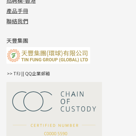
招聘欄-香港
記憶金屬系列
十字閃O鏈系列
珠類配件
車花片
戒指系列
千足金
梅花迫系列
調節珠系列
珠盤系列
各項證書
(2)
十字錘打鏈系列
動感車花片
空心耳環
記憶戒指
平臺迫系列
生圈扣系列
袖口鈕系列
無孔光身珠
產品手冊
相片集
(9)
側身車花鏈系列
鑲口戒指
空心车花管首饰链
拉簧珠珠手鏈
綫拍系列
龍蝦扣系列
焊片及鐳射綫
空心光身珠
展覽會資訊
(19)
聯絡我們
側身鏈系列
鑲口手鏈系列
空心手鐲系列
記憶鈦手鐲
美拍系列
鴨俐制系列
空心車花管
無孔批花珠
最新產品資訊
(14)
肖邦鏈系列
牛仔鏈
耳針系列
字印牌系列
其他
空心批花珠
產品發明及專利
(9)
雙十字鏈系列
耳環扣系列
字母吊墜
天豐集團
水波鏈系列
耳綫/耳鈎系列
相盒吊墜
蛇骨鏈系列
耳環爪頭
項鏈吊墜
鏈尾系列
耳環
生肖吊墜
盒子鏈系列
管扣系列
>> TFJ || QQ企業郵箱
嘴唇鏈系列
星座吊墜
竹節鏈系列
水泡扣
S車花鏈系列
珠扣
珍珠鏈系列
坦克鏈系列
滿天星鏈系列
*
你的名字
刀片鏈系列
方假繩鏈系列
公司名稱