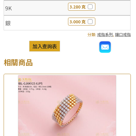
3.280 克
9K
3.000 克
銀
分類:
戒指系列
,
鑲口戒指
加入查詢表
相關商品