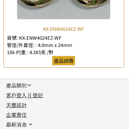
KX-ENW4024EZ-WF
貨號:
KX-ENW4024EZ-WF
管徑/外直徑: :
4.0mm x 24mm
18k 约重 :
4.365克 /對
產品詳情
產品類別
新產品
客戶登入 || 登記
足金系列
天豐設計
機織鏈系列
足金配件
企業責任
首飾配件
珠仔鏈
鑲口類
镶口链
耳環類配件
最新消息
首飾系列
管狀網鏈
鏈類配件
四爪頭系列
卷迫系列