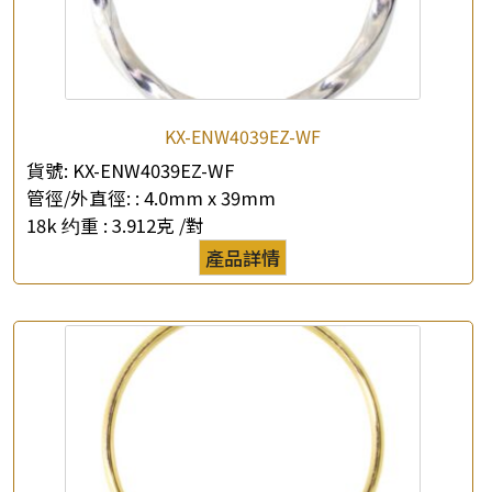
×
KX-ENW4039EZ-WF
產品查詢
貨號:
KX-ENW4039EZ-WF
*
你的名字
管徑/外直徑: :
4.0mm x 39mm
18k 约重 :
3.912克 /對
公司名稱
產品詳情
*
e-mail
*
聯絡電話
查詢以下產品