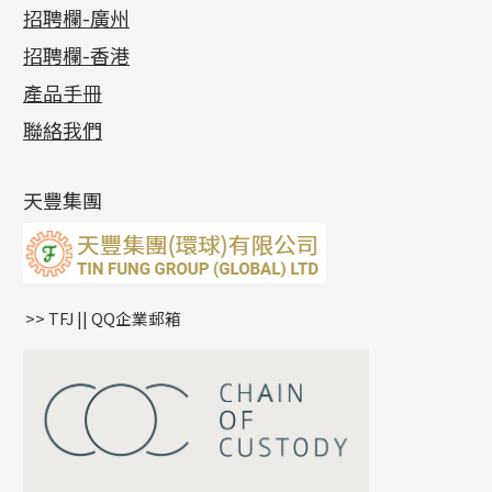
最新消息
招聘欄-廣州
貴金屬原料
十字車花鏈系列
其他類配件
六爪頭系列
手镯系列
螺絲迫系列
動感車花吊墜
公益活動
(6)
招聘欄-香港
記憶金屬系列
十字閃O鏈系列
珠類配件
車花片
戒指系列
千足金
梅花迫系列
調節珠系列
珠盤系列
各項證書
(2)
十字錘打鏈系列
動感車花片
空心耳環
記憶戒指
平臺迫系列
生圈扣系列
袖口鈕系列
無孔光身珠
產品手冊
相片集
(9)
側身車花鏈系列
鑲口戒指
空心车花管首饰链
拉簧珠珠手鏈
綫拍系列
龍蝦扣系列
焊片及鐳射綫
空心光身珠
展覽會資訊
(19)
聯絡我們
側身鏈系列
鑲口手鏈系列
空心手鐲系列
記憶鈦手鐲
美拍系列
鴨俐制系列
空心車花管
無孔批花珠
最新產品資訊
(14)
肖邦鏈系列
牛仔鏈
耳針系列
字印牌系列
其他
空心批花珠
產品發明及專利
(9)
雙十字鏈系列
耳環扣系列
字母吊墜
天豐集團
水波鏈系列
耳綫/耳鈎系列
相盒吊墜
蛇骨鏈系列
耳環爪頭
項鏈吊墜
鏈尾系列
耳環
生肖吊墜
盒子鏈系列
管扣系列
>> TFJ || QQ企業郵箱
嘴唇鏈系列
星座吊墜
竹節鏈系列
水泡扣
S車花鏈系列
珠扣
珍珠鏈系列
坦克鏈系列
滿天星鏈系列
*
你的名字