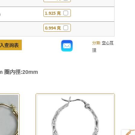
1.925 克
0
0.994 克
分類:
空心耳
入查詢表
環
m 圈内徑:20mm