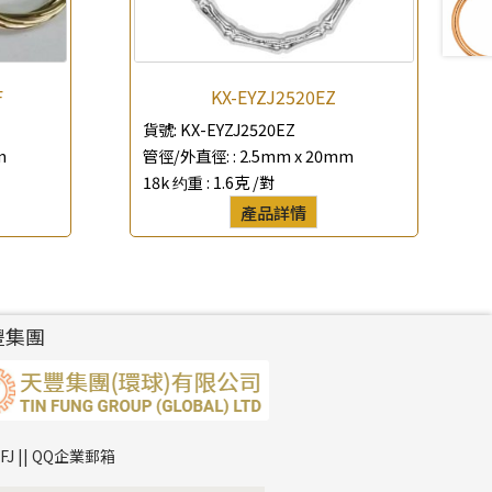
F
KX-EYZJ2520EZ
貨號:
KX-EYZJ2520EZ
m
管徑/外直徑: :
2.5mm x 20mm
18k 约重 :
1.6克 /對
產品詳情
豐集團
TFJ || QQ企業郵箱