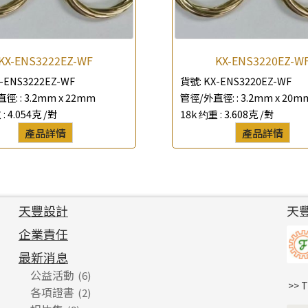
KX-ENS3222EZ-WF
KX-ENS3220EZ-W
-ENS3222EZ-WF
貨號:
KX-ENS3220EZ-WF
徑: :
3.2mm x 22mm
管徑/外直徑: :
3.2mm x 20m
 :
4.054克 /對
18k 约重 :
3.608克 /對
產品詳情
產品詳情
天豐設計
天
企業責任
最新消息
公益活動
(6)
>> 
各項證書
(2)