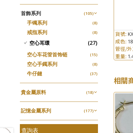
四爪頭系列
螺絲迫系列
(20)
十字車花鏈系列
(15)
(48)
動感車花吊墜
(65)
其他類配件
首飾系列
(161)
六爪頭系列
(105)
梅花迫系列
(41)
十字閃O鏈系列
(19)
(27)
調節珠系列
(23)
珠盤系列
手镯系列
(16)
車花片
(8)
平臺迫系列
(35)
十字錘打鏈系列
(74)
(17)
珠類配件
(39)
生圈扣系列
(13)
袖口鈕系列
戒指系列
(7)
動感車花片
(8)
綫拍系列
(20)
貨號:
側身車花鏈系列
KX
(42)
(8)
無孔光身珠
(7)
龍蝦扣系列
(93)
成色:
焊片及鐳射綫
1
(2)
鑲口戒指
(27)
空心耳環
美拍系列
(16)
側身鏈系列
(16)
(9)
空心光身珠
(5)
鴨俐制系列
(18)
管徑/外
空心車花管
(19)
鑲口手鏈系列
耳針系列
(146)
肖邦鏈系列
(6)
(14)
空心车花管首饰链
無孔批花珠
(15)
(5)
重量:
1
字印牌系列
(21)
其他
(104)
耳環扣系列
雙十字鏈系列
(29)
(4)
空心手鐲系列
空心批花珠
(8)
(22)
字母吊墜
(20)
耳綫/耳鈎系列
水波鏈系列
(25)
(4)
牛仔鏈
(37)
相盒吊墜
(11)
相關
耳環爪頭
蛇骨鏈系列
(29)
(6)
項鏈吊墜
(102)
耳環
鏈尾系列
(71)
貴金屬原料
(6)
(18)
生肖吊墜
(27)
盒子鏈系列
千足金
(6)
(18)
管扣系列
(4)
嘴唇鏈系列
記憶金屬系列
(3)
(177)
星座吊墜
(12)
竹節鏈系列
記憶戒指
(5)
(30)
水泡扣
(17)
S車花鏈系列
拉簧珠珠手鏈
查詢表
(1)
(53)
珠扣
(45)