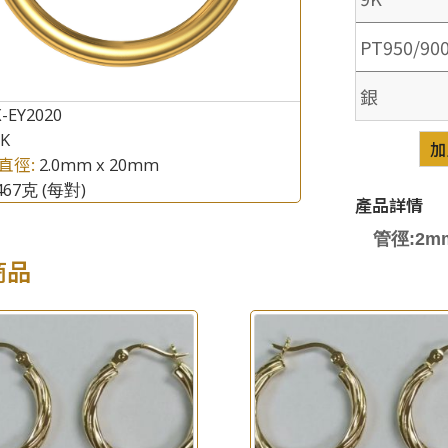
PT950/90
×
銀
產品查詢
-EY2020
8K
*
你的名字
加
直徑:
2.0mm x 20mm
.467克
(每對)
公司名稱
產品詳情
管徑:2m
*
e-mail
商品
*
聯絡電話
查詢以下產品