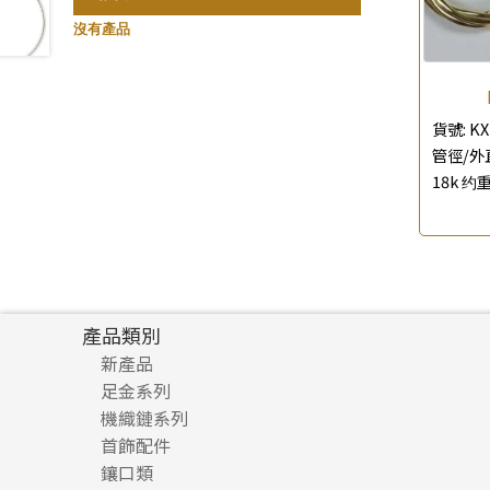
珍珠鏈系列
記憶鈦手鐲
(3)
(94)
沒有產品
坦克鏈系列
(9)
滿天星鏈系列
(2)
刀片鏈系列
貨號:
KX
(4)
管徑/外直
方假繩鏈系列
(1)
18k 约重
心心鏈系列
(6)
產品類別
新產品
足金系列
機織鏈系列
足金配件
首飾配件
珠仔鏈
鑲口類
镶口链
耳環類配件