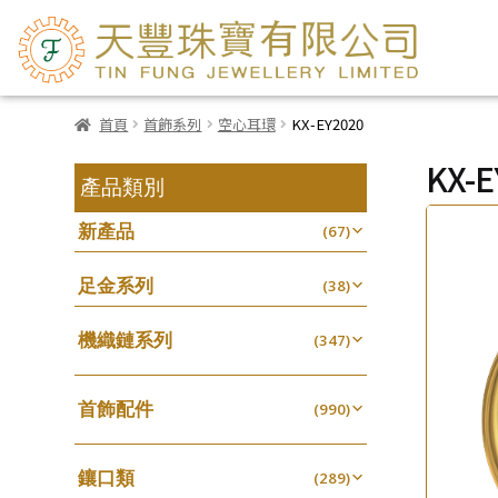
首頁
首飾系列
空心耳環
KX-EY2020
KX-E
產品類別
新產品
(67)
足金系列
(38)
機織鏈系列
(347)
珠仔鏈
(25)
首飾配件
镶口链
(990)
(61)
耳環類配件
管狀網鏈
(341)
(11)
鑲口類
卷迫系列
(289)
十字鏈系列
(13)
(56)
鏈類配件
(462)