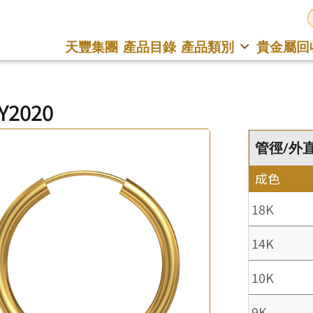
天豐集團
產品目錄
產品類別
貴金屬回
Y2020
管徑/外直徑
成色
18K
14K
10K
9K