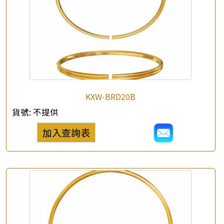
×
產品查詢
*
你的名字
KXW-BRD20B
公司名稱
貨號:
不提供
加入查詢表
*
e-mail
*
聯絡電話
查詢以下產品