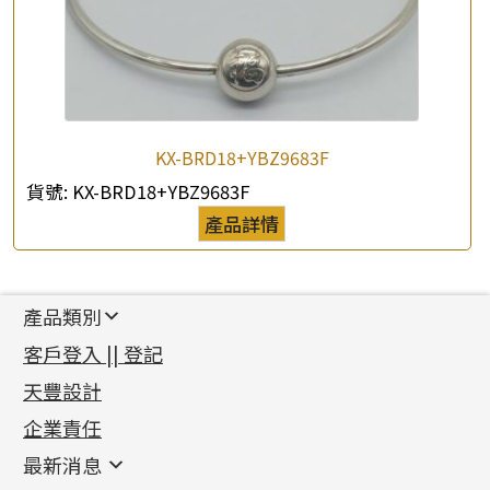
KX-BRD18+YBZ9683F
貨號:
KX-BRD18+YBZ9683F
產品詳情
產品類別
新產品
客戶登入 || 登記
足金系列
天豐設計
機織鏈系列
足金配件
企業責任
首飾配件
珠仔鏈
鑲口類
镶口链
耳環類配件
最新消息
首飾系列
管狀網鏈
鏈類配件
四爪頭系列
卷迫系列