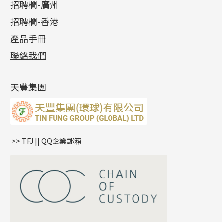
最新消息
招聘欄-廣州
貴金屬原料
十字車花鏈系列
其他類配件
六爪頭系列
手镯系列
螺絲迫系列
動感車花吊墜
公益活動
(6)
招聘欄-香港
記憶金屬系列
十字閃O鏈系列
珠類配件
車花片
戒指系列
千足金
梅花迫系列
調節珠系列
珠盤系列
各項證書
(2)
十字錘打鏈系列
動感車花片
空心耳環
記憶戒指
平臺迫系列
生圈扣系列
袖口鈕系列
無孔光身珠
產品手冊
相片集
(9)
側身車花鏈系列
鑲口戒指
空心车花管首饰链
拉簧珠珠手鏈
綫拍系列
龍蝦扣系列
焊片及鐳射綫
空心光身珠
展覽會資訊
(19)
聯絡我們
側身鏈系列
鑲口手鏈系列
空心手鐲系列
記憶鈦手鐲
美拍系列
鴨俐制系列
空心車花管
無孔批花珠
最新產品資訊
(14)
肖邦鏈系列
牛仔鏈
耳針系列
字印牌系列
其他
空心批花珠
產品發明及專利
(9)
雙十字鏈系列
耳環扣系列
字母吊墜
天豐集團
水波鏈系列
耳綫/耳鈎系列
相盒吊墜
蛇骨鏈系列
耳環爪頭
項鏈吊墜
鏈尾系列
耳環
生肖吊墜
盒子鏈系列
管扣系列
>> TFJ || QQ企業郵箱
嘴唇鏈系列
星座吊墜
竹節鏈系列
水泡扣
S車花鏈系列
珠扣
珍珠鏈系列
坦克鏈系列
滿天星鏈系列
*
你的名字
刀片鏈系列