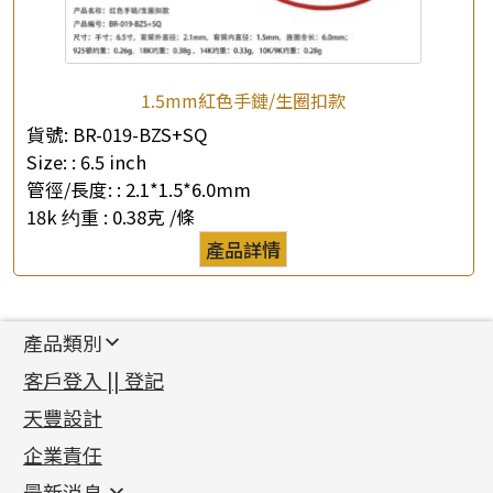
1.5mm紅色手鏈/生圈扣款
貨號:
BR-019-BZS+SQ
Size: :
6.5 inch
管徑/長度: :
2.1*1.5*6.0mm
18k 约重 :
0.38克 /條
產品詳情
產品類別
新產品
客戶登入 || 登記
足金系列
天豐設計
機織鏈系列
足金配件
企業責任
首飾配件
珠仔鏈
鑲口類
镶口链
耳環類配件
最新消息