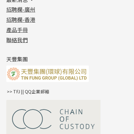
首飾系列
管狀網鏈
鏈類配件
四爪頭系列
卷迫系列
最新消息
招聘欄-廣州
貴金屬原料
十字車花鏈系列
其他類配件
六爪頭系列
手镯系列
螺絲迫系列
動感車花吊墜
公益活動
(6)
招聘欄-香港
記憶金屬系列
十字閃O鏈系列
珠類配件
車花片
戒指系列
千足金
梅花迫系列
調節珠系列
珠盤系列
各項證書
(2)
十字錘打鏈系列
動感車花片
空心耳環
記憶戒指
平臺迫系列
生圈扣系列
袖口鈕系列
無孔光身珠
產品手冊
相片集
(9)
側身車花鏈系列
鑲口戒指
空心车花管首饰链
拉簧珠珠手鏈
綫拍系列
龍蝦扣系列
焊片及鐳射綫
空心光身珠
展覽會資訊
(19)
聯絡我們
側身鏈系列
鑲口手鏈系列
空心手鐲系列
記憶鈦手鐲
美拍系列
鴨俐制系列
空心車花管
無孔批花珠
最新產品資訊
(14)
肖邦鏈系列
牛仔鏈
耳針系列
字印牌系列
其他
空心批花珠
產品發明及專利
(9)
雙十字鏈系列
耳環扣系列
字母吊墜
天豐集團
水波鏈系列
耳綫/耳鈎系列
相盒吊墜
蛇骨鏈系列
耳環爪頭
項鏈吊墜
鏈尾系列
耳環
生肖吊墜
盒子鏈系列
管扣系列
>> TFJ || QQ企業郵箱
嘴唇鏈系列
星座吊墜
竹節鏈系列
水泡扣
S車花鏈系列
珠扣
珍珠鏈系列
坦克鏈系列
滿天星鏈系列
*
你的名字