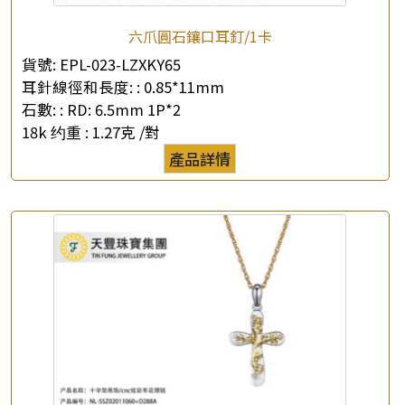
六爪圓石鑲口耳釘/1卡
貨號:
EPL-023-LZXKY65
耳針線徑和長度: :
0.85*11mm
石數: :
RD: 6.5mm 1P*2
×
產品查詢
18k 约重 :
1.27克 /對
產品詳情
*
你的名字
公司名稱
*
e-mail
*
聯絡電話
查詢以下產品