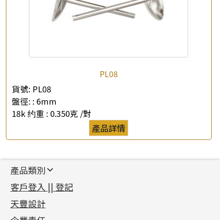
PL08
貨號:
PL08
盤徑: :
6mm
18k 约重 :
0.350克 /對
產品詳情
產品類別
新產品
客戶登入 || 登記
足金系列
天豐設計
機織鏈系列
足金配件
企業責任
首飾配件
珠仔鏈