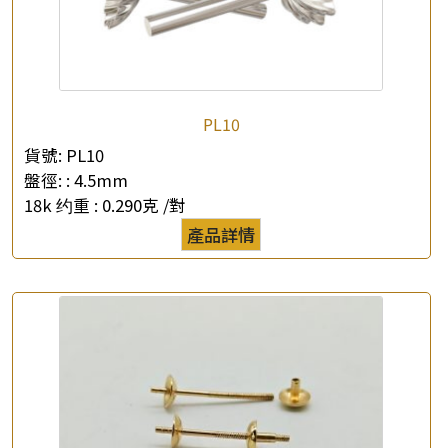
PL10
×
產品查詢
貨號:
PL10
盤徑: :
4.5mm
*
你的名字
18k 约重 :
0.290克 /對
產品詳情
公司名稱
*
e-mail
*
聯絡電話
查詢以下產品