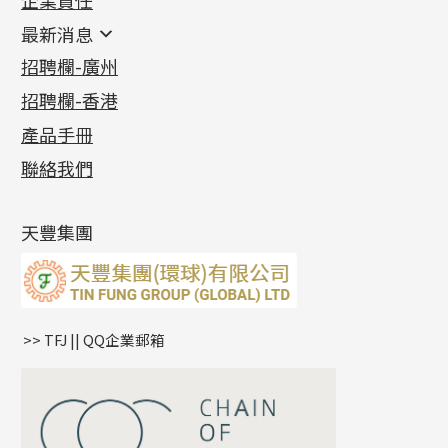
鑲口類
镶口链
耳環類配件
最新消息
首飾系列
管狀網鏈
鏈類配件
四爪頭系列
卷迫系列
最新消息
招聘欄-廣州
貴金屬原料
十字車花鏈系列
其他類配件
六爪頭系列
手镯系列
螺絲迫系列
動感車花吊墜
公益活動
(6)
招聘欄-香港
記憶金屬系列
十字閃O鏈系列
珠類配件
車花片
戒指系列
千足金
梅花迫系列
調節珠系列
珠盤系列
各項證書
(2)
十字錘打鏈系列
動感車花片
空心耳環
記憶戒指
平臺迫系列
生圈扣系列
袖口鈕系列
無孔光身珠
產品手冊
相片集
(9)
側身車花鏈系列
鑲口戒指
空心车花管首饰链
拉簧珠珠手鏈
綫拍系列
龍蝦扣系列
焊片及鐳射綫
空心光身珠
展覽會資訊
(19)
聯絡我們
側身鏈系列
鑲口手鏈系列
空心手鐲系列
記憶鈦手鐲
美拍系列
鴨俐制系列
空心車花管
無孔批花珠
最新產品資訊
(14)
肖邦鏈系列
牛仔鏈
耳針系列
字印牌系列
其他
空心批花珠
產品發明及專利
(9)
雙十字鏈系列
耳環扣系列
字母吊墜
天豐集團
水波鏈系列
耳綫/耳鈎系列
相盒吊墜
蛇骨鏈系列
耳環爪頭
項鏈吊墜
鏈尾系列
耳環
生肖吊墜
盒子鏈系列
管扣系列
>> TFJ || QQ企業郵箱
嘴唇鏈系列
星座吊墜
竹節鏈系列
水泡扣
S車花鏈系列
珠扣
珍珠鏈系列