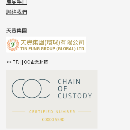
產品手冊
相片集
(9)
側身車花鏈系列
鑲口戒指
空心车花管首饰链
拉簧珠珠手鏈
綫拍系列
龍蝦扣系列
焊片及鐳射綫
空心光身珠
展覽會資訊
(19)
聯絡我們
側身鏈系列
鑲口手鏈系列
空心手鐲系列
記憶鈦手鐲
美拍系列
鴨俐制系列
空心車花管
無孔批花珠
最新產品資訊
(14)
肖邦鏈系列
牛仔鏈
耳針系列
字印牌系列
其他
空心批花珠
產品發明及專利
(9)
雙十字鏈系列
耳環扣系列
字母吊墜
天豐集團
水波鏈系列
耳綫/耳鈎系列
相盒吊墜
蛇骨鏈系列
耳環爪頭
項鏈吊墜
鏈尾系列
耳環
生肖吊墜
盒子鏈系列
管扣系列
>> TFJ || QQ企業郵箱
嘴唇鏈系列
星座吊墜
竹節鏈系列
水泡扣
S車花鏈系列
珠扣
珍珠鏈系列
坦克鏈系列
滿天星鏈系列
*
你的名字
刀片鏈系列
方假繩鏈系列
公司名稱
心心鏈系列