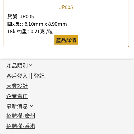
JP005
貨號:
JP005
闊x長: :
6.10mm x 8.90mm
18k 约重 :
0.21克 /粒
產品詳情
產品類別
新產品
客戶登入 || 登記
足金系列
天豐設計
機織鏈系列
足金配件
企業責任
首飾配件
珠仔鏈
鑲口類
镶口链
耳環類配件
最新消息
首飾系列
管狀網鏈
鏈類配件
四爪頭系列
卷迫系列
最新消息
招聘欄-廣州
貴金屬原料
十字車花鏈系列
其他類配件
六爪頭系列
手镯系列
螺絲迫系列
動感車花吊墜
公益活動
(6)
招聘欄-香港
記憶金屬系列
十字閃O鏈系列
珠類配件
車花片
戒指系列
千足金
梅花迫系列
調節珠系列
珠盤系列
各項證書
(2)
十字錘打鏈系列
動感車花片
空心耳環
記憶戒指
平臺迫系列
生圈扣系列
袖口鈕系列
無孔光身珠