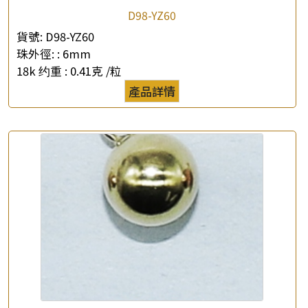
D98-YZ60
貨號:
D98-YZ60
珠外徑: :
6mm
×
產品查詢
18k 约重 :
0.41克 /粒
產品詳情
*
你的名字
公司名稱
*
e-mail
*
聯絡電話
查詢以下產品