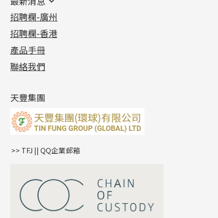
最新消息
首飾系列
管狀網鏈
鏈類配件
四爪頭系列
卷迫系列
最新消息
招聘欄-廣州
貴金屬原料
十字車花鏈系列
其他類配件
六爪頭系列
手镯系列
螺絲迫系列
動感車花吊墜
公益活動
(6)
招聘欄-香港
記憶金屬系列
十字閃O鏈系列
珠類配件
車花片
戒指系列
千足金
梅花迫系列
調節珠系列
珠盤系列
各項證書
(2)
十字錘打鏈系列
動感車花片
空心耳環
記憶戒指
平臺迫系列
生圈扣系列
袖口鈕系列
無孔光身珠
產品手冊
相片集
(9)
側身車花鏈系列
鑲口戒指
空心车花管首饰链
拉簧珠珠手鏈
綫拍系列
龍蝦扣系列
焊片及鐳射綫
空心光身珠
展覽會資訊
(19)
聯絡我們
側身鏈系列
鑲口手鏈系列
空心手鐲系列
記憶鈦手鐲
美拍系列
鴨俐制系列
空心車花管
無孔批花珠
最新產品資訊
(14)
肖邦鏈系列
牛仔鏈
耳針系列
字印牌系列
其他
空心批花珠
產品發明及專利
(9)
雙十字鏈系列
耳環扣系列
字母吊墜
天豐集團
水波鏈系列
耳綫/耳鈎系列
相盒吊墜
蛇骨鏈系列
耳環爪頭
項鏈吊墜
鏈尾系列
耳環
生肖吊墜
盒子鏈系列
管扣系列
>> TFJ || QQ企業郵箱
嘴唇鏈系列
星座吊墜
竹節鏈系列
水泡扣
S車花鏈系列
珠扣
珍珠鏈系列
坦克鏈系列
滿天星鏈系列