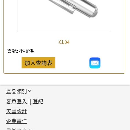
CL04
貨號:
不提供
加入查詢表
產品類別
新產品
客戶登入 || 登記
足金系列
天豐設計
機織鏈系列
足金配件
企業責任
首飾配件
珠仔鏈
鑲口類
镶口链
耳環類配件