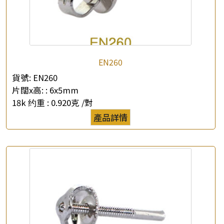
EN260
×
產品查詢
貨號:
EN260
片闊x高: :
6x5mm
*
你的名字
18k 约重 :
0.920克 /對
產品詳情
公司名稱
*
e-mail
*
聯絡電話
查詢以下產品