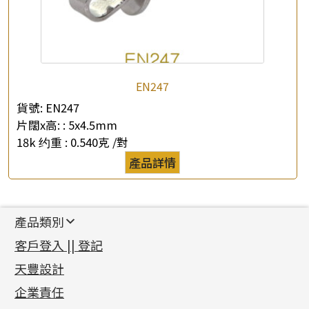
EN247
貨號:
EN247
片闊x高: :
5x4.5mm
18k 约重 :
0.540克 /對
產品詳情
產品類別
新產品
客戶登入 || 登記
足金系列
天豐設計
機織鏈系列
足金配件
企業責任
首飾配件
珠仔鏈
鑲口類
镶口链
耳環類配件