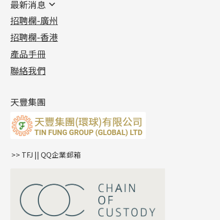
最新消息
首飾系列
管狀網鏈
鏈類配件
四爪頭系列
卷迫系列
最新消息
招聘欄-廣州
貴金屬原料
十字車花鏈系列
其他類配件
六爪頭系列
手镯系列
螺絲迫系列
動感車花吊墜
公益活動
(6)
招聘欄-香港
記憶金屬系列
十字閃O鏈系列
珠類配件
車花片
戒指系列
千足金
梅花迫系列
調節珠系列
珠盤系列
各項證書
(2)
十字錘打鏈系列
動感車花片
空心耳環
記憶戒指
平臺迫系列
生圈扣系列
袖口鈕系列
無孔光身珠
產品手冊
相片集
(9)
側身車花鏈系列
鑲口戒指
空心车花管首饰链
拉簧珠珠手鏈
綫拍系列
龍蝦扣系列
焊片及鐳射綫
空心光身珠
展覽會資訊
(19)
聯絡我們
側身鏈系列
鑲口手鏈系列
空心手鐲系列
記憶鈦手鐲
美拍系列
鴨俐制系列
空心車花管
無孔批花珠
最新產品資訊
(14)
肖邦鏈系列
牛仔鏈
耳針系列
字印牌系列
其他
空心批花珠
產品發明及專利
(9)
雙十字鏈系列
耳環扣系列
字母吊墜
天豐集團
水波鏈系列
耳綫/耳鈎系列
相盒吊墜
蛇骨鏈系列
耳環爪頭
項鏈吊墜
鏈尾系列
耳環
生肖吊墜
盒子鏈系列
管扣系列
>> TFJ || QQ企業郵箱
嘴唇鏈系列
星座吊墜
竹節鏈系列
水泡扣
S車花鏈系列
珠扣
珍珠鏈系列
坦克鏈系列