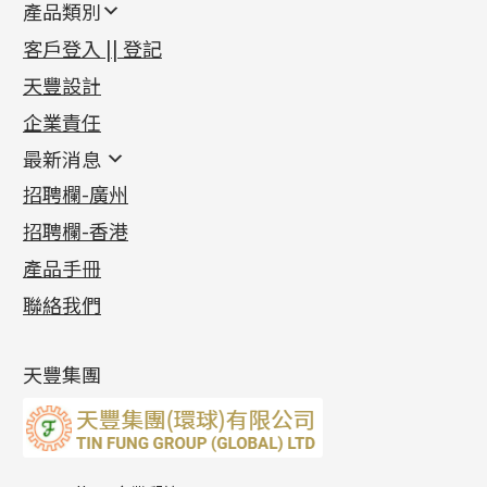
產品類別
新產品
客戶登入 || 登記
足金系列
天豐設計
機織鏈系列
足金配件
企業責任
首飾配件
珠仔鏈
鑲口類
镶口链
耳環類配件
最新消息
首飾系列
管狀網鏈
鏈類配件
四爪頭系列
卷迫系列
最新消息
招聘欄-廣州
貴金屬原料
十字車花鏈系列
其他類配件
六爪頭系列
手镯系列
螺絲迫系列
動感車花吊墜
公益活動
(6)
招聘欄-香港
記憶金屬系列
十字閃O鏈系列
珠類配件
車花片
戒指系列
千足金
梅花迫系列
調節珠系列
珠盤系列
各項證書
(2)
十字錘打鏈系列
動感車花片
空心耳環
記憶戒指
平臺迫系列
生圈扣系列
袖口鈕系列
無孔光身珠
產品手冊
相片集
(9)
側身車花鏈系列
鑲口戒指
空心车花管首饰链
拉簧珠珠手鏈
綫拍系列
龍蝦扣系列
焊片及鐳射綫
空心光身珠
展覽會資訊
(19)
聯絡我們
側身鏈系列
鑲口手鏈系列
空心手鐲系列
記憶鈦手鐲
美拍系列
鴨俐制系列
空心車花管
無孔批花珠
最新產品資訊
(14)
肖邦鏈系列
牛仔鏈
耳針系列
字印牌系列
其他
空心批花珠
產品發明及專利
(9)
雙十字鏈系列
耳環扣系列
字母吊墜
天豐集團
水波鏈系列
耳綫/耳鈎系列
相盒吊墜
蛇骨鏈系列
耳環爪頭
項鏈吊墜
鏈尾系列
耳環
生肖吊墜
盒子鏈系列
管扣系列