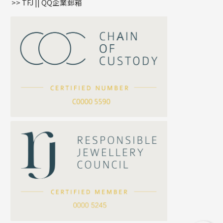
>> TFJ || QQ企業郵箱
嘴唇鏈系列
星座吊墜
竹節鏈系列
水泡扣
S車花鏈系列
珠扣
珍珠鏈系列
坦克鏈系列
滿天星鏈系列
*
你的名字
刀片鏈系列
方假繩鏈系列
公司名稱
心心鏈系列
*
e-mail
*
聯絡電話