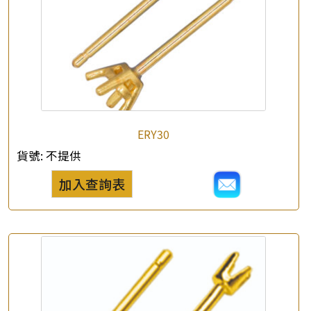
×
產品查詢
ERY30
*
你的名字
貨號:
不提供
公司名稱
加入查詢表
*
e-mail
*
聯絡電話
查詢以下產品