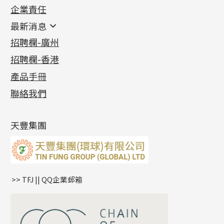
企業責任
首飾配件
珠仔鏈
鑲口類
镶口链
耳環類配件
最新消息
首飾系列
管狀網鏈
鏈類配件
四爪頭系列
卷迫系列
最新消息
招聘欄-廣州
貴金屬原料
十字車花鏈系列
其他類配件
六爪頭系列
手镯系列
螺絲迫系列
動感車花吊墜
公益活動
(6)
招聘欄-香港
記憶金屬系列
十字閃O鏈系列
珠類配件
車花片
戒指系列
千足金
梅花迫系列
調節珠系列
珠盤系列
各項證書
(2)
十字錘打鏈系列
動感車花片
空心耳環
記憶戒指
平臺迫系列
生圈扣系列
袖口鈕系列
無孔光身珠
產品手冊
相片集
(9)
側身車花鏈系列
鑲口戒指
空心车花管首饰链
拉簧珠珠手鏈
綫拍系列
龍蝦扣系列
焊片及鐳射綫
空心光身珠
展覽會資訊
(19)
聯絡我們
側身鏈系列
鑲口手鏈系列
空心手鐲系列
記憶鈦手鐲
美拍系列
鴨俐制系列
空心車花管
無孔批花珠
最新產品資訊
(14)
肖邦鏈系列
牛仔鏈
耳針系列
字印牌系列
其他
空心批花珠
產品發明及專利
(9)
雙十字鏈系列
耳環扣系列
字母吊墜
天豐集團
水波鏈系列
耳綫/耳鈎系列
相盒吊墜
蛇骨鏈系列
耳環爪頭
項鏈吊墜
鏈尾系列
耳環
生肖吊墜
盒子鏈系列
管扣系列
>> TFJ || QQ企業郵箱
嘴唇鏈系列
星座吊墜
竹節鏈系列
水泡扣
S車花鏈系列
珠扣
珍珠鏈系列