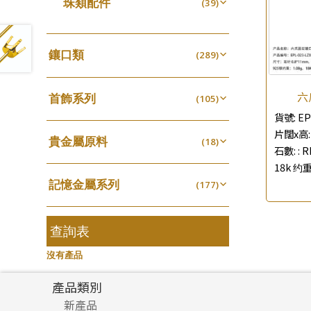
珠類配件
(39)
生圈扣系列
(13)
珍珠鏈系列
袖口鈕系列
(3)
(7)
無孔光身珠
(7)
龍蝦扣系列
(93)
坦克鏈系列
焊片及鐳射綫
(9)
(2)
空心光身珠
(5)
鴨俐制系列
(18)
鑲口類
(289)
滿天星鏈系列
空心車花管
(2)
(19)
無孔批花珠
(5)
字印牌系列
(21)
四爪頭系列
(20)
刀片鏈系列
其他
(4)
(104)
空心批花珠
(22)
字母吊墜
六
(20)
首飾系列
六爪頭系列
(105)
(41)
方假繩鏈系列
(1)
貨號:
EP
相盒吊墜
(11)
手镯系列
車花片
(8)
(35)
心心鏈系列
(6)
片闊x高: 
項鏈吊墜
貴金屬原料
(102)
戒指系列
(18)
動感車花片
(8)
(20)
石數: :
R
生肖吊墜
千足金
(27)
空心耳環
(18)
鑲口戒指
(27)
18k 约重
(16)
記憶金屬系列
管扣系列
(177)
(4)
空心车花管首饰链
鑲口手鏈系列
(15)
(146)
記憶戒指
星座吊墜
(30)
(12)
空心手鐲系列
(8)
拉簧珠珠手鏈
水泡扣
查詢表
(53)
(17)
牛仔鏈
(37)
記憶鈦手鐲
珠扣
(94)
(45)
沒有產品
產品類別
新產品