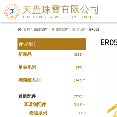
首頁
首飾配件
耳環類配件
耳環爪頭
ER05B
ER0
產品類別
新產品
(288)
足金系列
(38)
機織鏈系列
(347)
珠仔鏈
(25)
首飾配件
镶口链
(990)
(61)
耳環類配件
管狀網鏈
(341)
(11)
卷迫系列
十字鏈系列
(13)
(56)