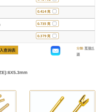
0.414 克
0.735 克
0
0.379 克
分類:
耳環爪
入查詢表
頭
E):6X5.3mm