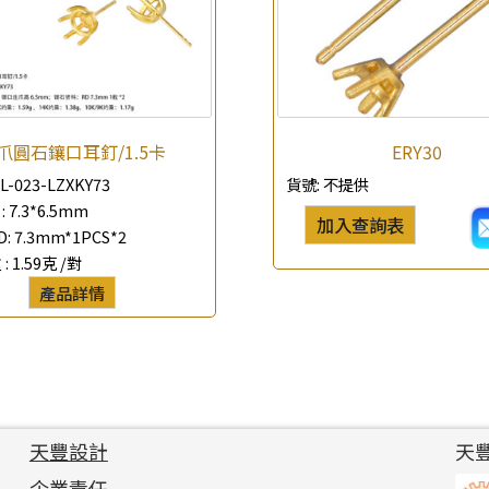
爪圓石鑲口耳釘/1.5卡
ERY30
L-023-LZXKY73
貨號:
不提供
:
7.3*6.5mm
加入查詢表
D: 7.3mm*1PCS*2
 :
1.59克 /對
產品詳情
天豐設計
天
企業責任