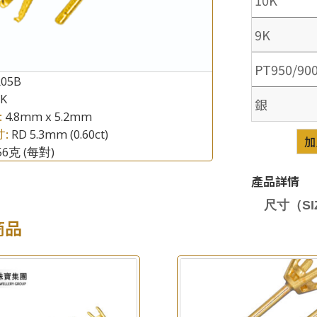
9K
PT950/90
R05B
8K
銀
×
產品查詢
:
4.8mm x 5.2mm
寸:
RD 5.3mm (0.60ct)
加
*
你的名字
.56克
(每對)
公司名稱
產品詳情
尺寸（SIZ
*
e-mail
商品
*
聯絡電話
查詢以下產品