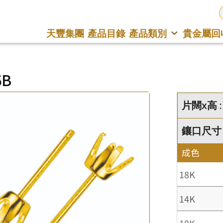
天豐集團
產品目錄
產品類別
貴金屬回
5B
片闊x高 :
鑲口尺寸 : 
成色
18K
14K
10K