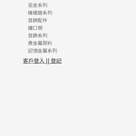
足金系列
機織鏈系列
足金配件
首飾配件
珠仔鏈
鑲口類
镶口链
耳環類配件
首飾系列
管狀網鏈
鏈類配件
四爪頭系列
卷迫系列
貴金屬原料
十字車花鏈系列
其他類配件
六爪頭系列
手镯系列
螺絲迫系列
動感車花吊墜
記憶金屬系列
十字閃O鏈系列
珠類配件
車花片
戒指系列
千足金
梅花迫系列
調節珠系列
珠盤系列
十字錘打鏈系列
動感車花片
空心耳環
記憶戒指
平臺迫系列
生圈扣系列
袖口鈕系列
無孔光身珠
客戶登入 || 登記
側身車花鏈系列
鑲口戒指
空心车花管首饰链
拉簧珠珠手鏈
綫拍系列
龍蝦扣系列
焊片及鐳射綫
空心光身珠
側身鏈系列
鑲口手鏈系列
空心手鐲系列
記憶鈦手鐲
美拍系列
鴨俐制系列
空心車花管
無孔批花珠
肖邦鏈系列
牛仔鏈
耳針系列
字印牌系列
其他
空心批花珠
雙十字鏈系列
耳環扣系列
字母吊墜
水波鏈系列
耳綫/耳鈎系列
相盒吊墜
蛇骨鏈系列
耳環爪頭
項鏈吊墜
鏈尾系列
耳環
生肖吊墜
盒子鏈系列
管扣系列
嘴唇鏈系列
星座吊墜
竹節鏈系列
水泡扣