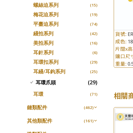
螺絲迫系列
十字車花鏈系列
(15)
(48)
梅花迫系列
十字閃O鏈系列
(19)
(27)
平臺迫系列
十字錘打鏈系列
(74)
(17)
綫拍系列
貨號:
側身車花鏈系列
E
(42)
(8)
成色:
1
美拍系列
側身鏈系列
(16)
(9)
片闊x高
耳針系列
肖邦鏈系列
(6)
(14)
鑲口尺
耳環扣系列
雙十字鏈系列
(29)
重量:
(4)
0
耳綫/耳鈎系列
水波鏈系列
(25)
(4)
蛇骨鏈系列
(29)
耳環爪頭
(6)
鏈尾系列
(6)
相關
耳環
(71)
盒子鏈系列
(6)
鏈類配件
(462)
嘴唇鏈系列
(3)
動感車花吊墜
(65)
竹節鏈系列
其他類配件
(5)
(161)
調節珠系列
(23)
S車花鏈系列
珠盤系列
(1)
(16)