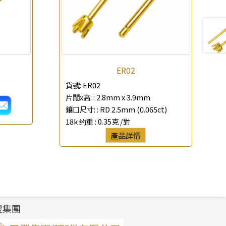
ER02
貨號:
ER02
片闊x高: :
2.8mm x 3.9mm
鑲口尺寸: :
RD 2.5mm (0.065ct)
18k 约重 :
0.35克 /對
產品詳情
豐集團