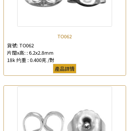
TO062
×
產品查詢
貨號:
TO062
片闊x高: :
6.2x2.8mm
*
你的名字
18k 约重 :
0.400克 /對
產品詳情
公司名稱
*
e-mail
*
聯絡電話
查詢以下產品