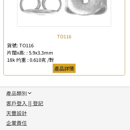
TO116
貨號:
TO116
片闊x高: :
5.9x3.3mm
18k 约重 :
0.610克 /對
產品詳情
產品類別
新產品
客戶登入 || 登記
足金系列
天豐設計
機織鏈系列
足金配件
企業責任
首飾配件
珠仔鏈
鑲口類
镶口链
耳環類配件