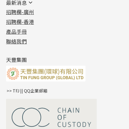
最新消息
首飾系列
管狀網鏈
鏈類配件
四爪頭系列
卷迫系列
最新消息
招聘欄-廣州
貴金屬原料
十字車花鏈系列
其他類配件
六爪頭系列
手镯系列
螺絲迫系列
動感車花吊墜
公益活動
(6)
招聘欄-香港
記憶金屬系列
十字閃O鏈系列
珠類配件
車花片
戒指系列
千足金
梅花迫系列
調節珠系列
珠盤系列
各項證書
(2)
十字錘打鏈系列
動感車花片
空心耳環
記憶戒指
平臺迫系列
生圈扣系列
袖口鈕系列
無孔光身珠
產品手冊
相片集
(9)
側身車花鏈系列
鑲口戒指
空心车花管首饰链
拉簧珠珠手鏈
綫拍系列
龍蝦扣系列
焊片及鐳射綫
空心光身珠
展覽會資訊
(19)
聯絡我們
側身鏈系列
鑲口手鏈系列
空心手鐲系列
記憶鈦手鐲
美拍系列
鴨俐制系列
空心車花管
無孔批花珠
最新產品資訊
(14)
肖邦鏈系列
牛仔鏈
耳針系列
字印牌系列
其他
空心批花珠
產品發明及專利
(9)
雙十字鏈系列
耳環扣系列
字母吊墜
天豐集團
水波鏈系列
耳綫/耳鈎系列
相盒吊墜
蛇骨鏈系列
耳環爪頭
項鏈吊墜
鏈尾系列
耳環
生肖吊墜
盒子鏈系列
管扣系列
>> TFJ || QQ企業郵箱
嘴唇鏈系列
星座吊墜
竹節鏈系列
水泡扣
S車花鏈系列
珠扣
珍珠鏈系列
坦克鏈系列