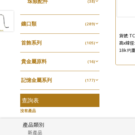
珠類配件
(38)
生圈扣系列
(13)
珍珠鏈系列
袖口鈕系列
(3)
(7)
無孔光身珠
(7)
龍蝦扣系列
(93)
坦克鏈系列
焊片及鐳射綫
(9)
(2)
空心光身珠
(5)
鴨俐制系列
(18)
鑲口類
(289)
滿天星鏈系列
空心車花管
(2)
(19)
無孔批花珠
(5)
字印牌系列
(21)
四爪頭系列
(20)
刀片鏈系列
貨號:
TC
其他
(4)
(104)
空心批花珠
(21)
字母吊墜
(20)
首飾系列
高x線徑: 
六爪頭系列
(105)
(41)
方假繩鏈系列
(1)
18k 约重
相盒吊墜
(11)
手镯系列
車花片
(8)
(35)
心心鏈系列
(6)
項鏈吊墜
貴金屬原料
(100)
戒指系列
(16)
動感車花片
(8)
(20)
生肖吊墜
千足金
(26)
空心耳環
(16)
鑲口戒指
(27)
(16)
記憶金屬系列
管扣系列
(177)
(4)
空心车花管首饰链
鑲口手鏈系列
(15)
(146)
記憶戒指
星座吊墜
(30)
(12)
空心手鐲系列
(8)
拉簧珠珠手鏈
水泡扣
查詢表
(53)
(17)
牛仔鏈
(37)
記憶鈦手鐲
珠扣
(94)
(45)
沒有產品
產品類別
新產品