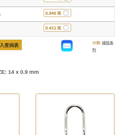
0.840 克
0
0.432 克
分類:
綫拍系
入查詢表
列
E: 14 x 0.9 mm