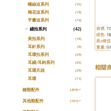
螺絲迫系列
十字車花鏈系列
(15)
(48)
梅花迫系列
十字閃O鏈系列
(19)
(27)
平臺迫系列
十字錘打鏈系列
(74)
(17)
貨號:
側身車花鏈系列
T
(42)
綫拍系列
(8)
成色:
1
側身鏈系列
(9)
美拍系列
(16)
高x線徑
肖邦鏈系列
(14)
耳針系列
重量:
0
(6)
雙十字鏈系列
(4)
耳環扣系列
(29)
水波鏈系列
(4)
耳綫/耳鈎系列
(25)
相關
蛇骨鏈系列
(6)
耳環爪頭
(29)
鏈尾系列
(6)
耳環
(71)
盒子鏈系列
(6)
鏈類配件
(459)
嘴唇鏈系列
(3)
動感車花吊墜
(65)
竹節鏈系列
其他類配件
(5)
(161)
調節珠系列
(23)
S車花鏈系列
珠盤系列
(1)
(16)