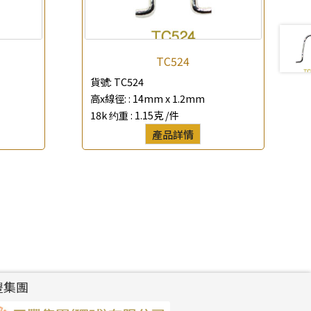
TC524
貨號:
TC524
高x線徑: :
14mm x 1.2mm
18k 约重 :
1.15克 /件
產品詳情
豐集團