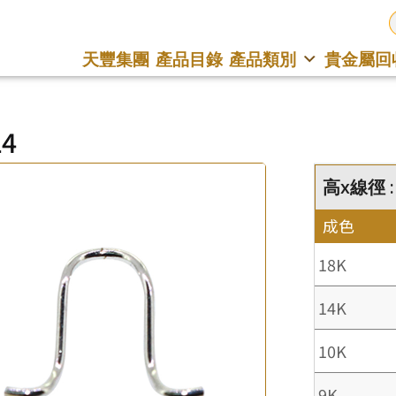
天豐集團
產品目錄
產品類別
貴金屬回
14
高x線徑 :
成色
18K
14K
10K
9K