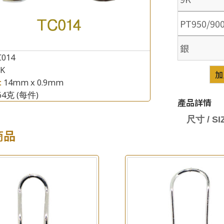
PT950/90
銀
C014
8K
×
加
產品查詢
:
14mm x 0.9mm
.64克
(每件)
*
你的名字
產品詳情
尺寸 / SIZ
公司名稱
商品
*
e-mail
*
聯絡電話
查詢以下產品