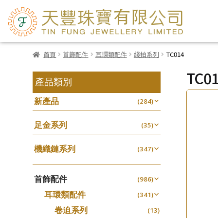
首頁
首飾配件
耳環類配件
綫拍系列
TC014
TC0
產品類別
新產品
(284)
足金系列
(35)
機織鏈系列
(347)
珠仔鏈
(25)
首飾配件
镶口链
(986)
(61)
耳環類配件
管狀網鏈
(341)
(11)
卷迫系列
十字鏈系列
(13)
(56)