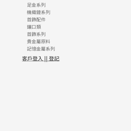
足金系列
機織鏈系列
足金配件
首飾配件
珠仔鏈
鑲口類
镶口链
耳環類配件
首飾系列
管狀網鏈
鏈類配件
四爪頭系列
卷迫系列
貴金屬原料
十字車花鏈系列
其他類配件
六爪頭系列
手镯系列
螺絲迫系列
動感車花吊墜
記憶金屬系列
十字閃O鏈系列
珠類配件
車花片
戒指系列
千足金
梅花迫系列
調節珠系列
珠盤系列
十字錘打鏈系列
動感車花片
空心耳環
記憶戒指
平臺迫系列
生圈扣系列
袖口鈕系列
無孔光身珠
客戶登入 || 登記
側身車花鏈系列
鑲口戒指
空心车花管首饰链
拉簧珠珠手鏈
綫拍系列
龍蝦扣系列
焊片及鐳射綫
空心光身珠
側身鏈系列
鑲口手鏈系列
空心手鐲系列
記憶鈦手鐲
美拍系列
鴨俐制系列
空心車花管
無孔批花珠
肖邦鏈系列
牛仔鏈
耳針系列
字印牌系列
其他
空心批花珠
雙十字鏈系列
耳環扣系列
字母吊墜
水波鏈系列
耳綫/耳鈎系列
相盒吊墜
蛇骨鏈系列
耳環爪頭
項鏈吊墜
鏈尾系列
耳環
生肖吊墜
盒子鏈系列
管扣系列
嘴唇鏈系列
星座吊墜
竹節鏈系列
水泡扣