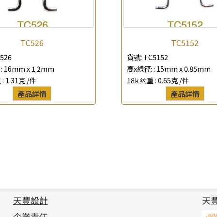
TC526
TC5152
526
貨號:
TC5152
:
16mm x 1.2mm
高x線徑: :
15mm x 0.85mm
 :
1.31克 /件
18k 约重 :
0.65克 /件
產品詳情
產品詳情
天豐設計
天
企業責任