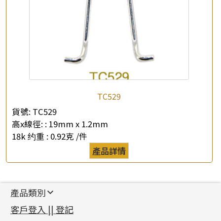
TC529
貨號:
TC529
高x線徑: :
19mm x 1.2mm
18k 约重 :
0.92克 /件
產品詳情
產品類別
新產品
客戶登入 || 登記
足金系列