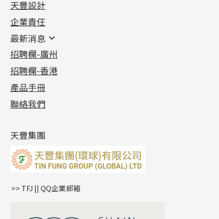
天豐設計
機織鏈系列
足金配件
企業責任
首飾配件
珠仔鏈
鑲口類
镶口链
耳環類配件
最新消息
首飾系列
管狀網鏈
鏈類配件
四爪頭系列
卷迫系列
最新消息
招聘欄-廣州
貴金屬原料
十字車花鏈系列
其他類配件
六爪頭系列
手镯系列
螺絲迫系列
動感車花吊墜
公益活動
(6)
招聘欄-香港
記憶金屬系列
十字閃O鏈系列
珠類配件
車花片
戒指系列
千足金
梅花迫系列
調節珠系列
珠盤系列
各項證書
(2)
十字錘打鏈系列
動感車花片
空心耳環
記憶戒指
平臺迫系列
生圈扣系列
袖口鈕系列
無孔光身珠
產品手冊
相片集
(9)
側身車花鏈系列
鑲口戒指
空心车花管首饰链
拉簧珠珠手鏈
綫拍系列
龍蝦扣系列
焊片及鐳射綫
空心光身珠
展覽會資訊
(19)
聯絡我們
側身鏈系列
鑲口手鏈系列
空心手鐲系列
記憶鈦手鐲
美拍系列
鴨俐制系列
空心車花管
無孔批花珠
最新產品資訊
(14)
肖邦鏈系列
牛仔鏈
耳針系列
字印牌系列
其他
空心批花珠
產品發明及專利
(9)
雙十字鏈系列
耳環扣系列
字母吊墜
天豐集團
水波鏈系列
耳綫/耳鈎系列
相盒吊墜
蛇骨鏈系列
耳環爪頭
項鏈吊墜
鏈尾系列
耳環
生肖吊墜
盒子鏈系列
管扣系列
>> TFJ || QQ企業郵箱
嘴唇鏈系列
星座吊墜
竹節鏈系列
水泡扣
S車花鏈系列
珠扣