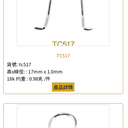
×
產品查詢
TC517
*
你的名字
貨號:
tc517
高x線徑: :
17mm x 1.0mm
公司名稱
18k 约重 :
0.98克 /件
產品詳情
*
e-mail
*
聯絡電話
查詢以下產品